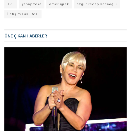
TRT
yapay zeka
ömer iğrek
özgür recep kocaoğlu
İletişim Fakültesi
ÖNE ÇIKAN HABERLER