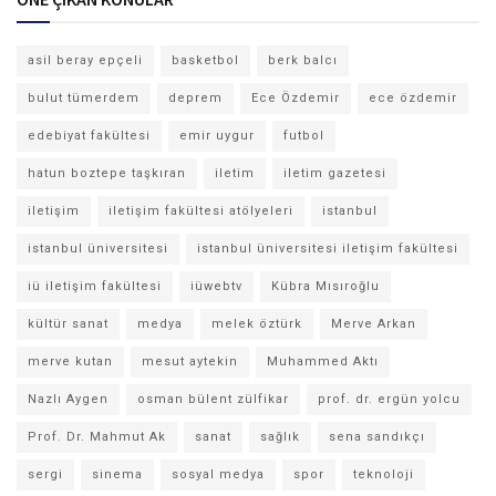
asil beray epçeli
basketbol
berk balcı
bulut tümerdem
deprem
Ece Özdemir
ece özdemir
edebiyat fakültesi
emir uygur
futbol
hatun boztepe taşkıran
iletim
iletim gazetesi
iletişim
iletişim fakültesi atölyeleri
istanbul
istanbul üniversitesi
istanbul üniversitesi iletişim fakültesi
iü iletişim fakültesi
iüwebtv
Kübra Mısıroğlu
kültür sanat
medya
melek öztürk
Merve Arkan
merve kutan
mesut aytekin
Muhammed Aktı
Nazlı Aygen
osman bülent zülfikar
prof. dr. ergün yolcu
Prof. Dr. Mahmut Ak
sanat
sağlık
sena sandıkçı
sergi
sinema
sosyal medya
spor
teknoloji