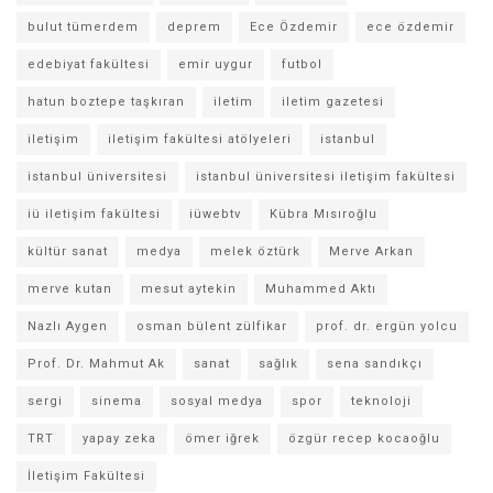
bulut tümerdem
deprem
Ece Özdemir
ece özdemir
edebiyat fakültesi
emir uygur
futbol
hatun boztepe taşkıran
iletim
iletim gazetesi
iletişim
iletişim fakültesi atölyeleri
istanbul
istanbul üniversitesi
istanbul üniversitesi iletişim fakültesi
iü iletişim fakültesi
iüwebtv
Kübra Mısıroğlu
kültür sanat
medya
melek öztürk
Merve Arkan
merve kutan
mesut aytekin
Muhammed Aktı
Nazlı Aygen
osman bülent zülfikar
prof. dr. ergün yolcu
Prof. Dr. Mahmut Ak
sanat
sağlık
sena sandıkçı
sergi
sinema
sosyal medya
spor
teknoloji
TRT
yapay zeka
ömer iğrek
özgür recep kocaoğlu
İletişim Fakültesi