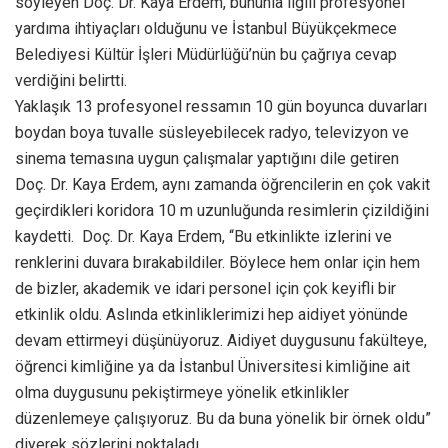
söyleyen Doç. Dr. Kaya Erdem, bununla ilgili profesyonel
yardıma ihtiyaçları olduğunu ve İstanbul Büyükçekmece
Belediyesi Kültür İşleri Müdürlüğü’nün bu çağrıya cevap
verdiğini belirtti.
Yaklaşık 13 profesyonel ressamın 10 gün boyunca duvarları
boydan boya tuvalle süsleyebilecek radyo, televizyon ve
sinema temasına uygun çalışmalar yaptığını dile getiren
Doç. Dr. Kaya Erdem, aynı zamanda öğrencilerin en çok vakit
geçirdikleri koridora 10 m uzunluğunda resimlerin çizildiğini
kaydetti. Doç. Dr. Kaya Erdem, “Bu etkinlikte izlerini ve
renklerini duvara bırakabildiler. Böylece hem onlar için hem
de bizler, akademik ve idari personel için çok keyifli bir
etkinlik oldu. Aslında etkinliklerimizi hep aidiyet yönünde
devam ettirmeyi düşünüyoruz. Aidiyet duygusunu fakülteye,
öğrenci kimliğine ya da İstanbul Üniversitesi kimliğine ait
olma duygusunu pekiştirmeye yönelik etkinlikler
düzenlemeye çalışıyoruz. Bu da buna yönelik bir örnek oldu”
diyerek sözlerini noktaladı.