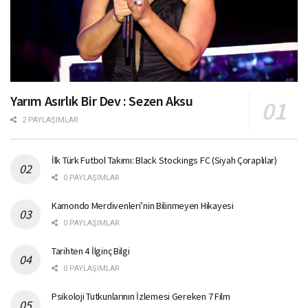
Yarım Asırlık Bir Dev : Sezen Aksu
2 PAYLAŞIMLAR
İlk Türk Futbol Takımı: Black Stockings FC (Siyah Çoraplılar)
0 PAYLAŞIMLAR
Kamondo Merdivenleri’nin Bilinmeyen Hikayesi
0 PAYLAŞIMLAR
Tarihten 4 İlginç Bilgi
0 PAYLAŞIMLAR
Psikoloji Tutkunlarının İzlemesi Gereken 7 Film