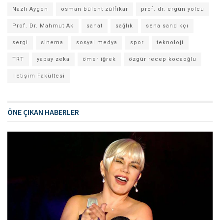
Nazlı Aygen
osman bülent zülfikar
prof. dr. ergün yolcu
Prof. Dr. Mahmut Ak
sanat
sağlık
sena sandıkçı
sergi
sinema
sosyal medya
spor
teknoloji
TRT
yapay zeka
ömer iğrek
özgür recep kocaoğlu
İletişim Fakültesi
ÖNE ÇIKAN HABERLER