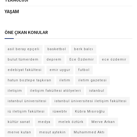
TEKNOLOJI
YAŞAM
ÖNE ÇIKAN KONULAR
asil beray epçeli
basketbol
berk balcı
bulut tümerdem
deprem
Ece Özdemir
ece özdemir
edebiyat fakültesi
emir uygur
futbol
hatun boztepe taşkıran
iletim
iletim gazetesi
iletişim
iletişim fakültesi atölyeleri
istanbul
istanbul üniversitesi
istanbul üniversitesi iletişim fakültesi
iü iletişim fakültesi
iüwebtv
Kübra Mısıroğlu
kültür sanat
medya
melek öztürk
Merve Arkan
merve kutan
mesut aytekin
Muhammed Aktı