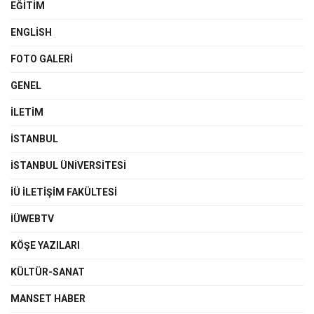
EĞITIM
ENGLISH
FOTO GALERI
GENEL
İLETIM
İSTANBUL
İSTANBUL ÜNIVERSITESI
İÜ İLETIŞIM FAKÜLTESI
İÜWEBTV
KÖŞE YAZILARI
KÜLTÜR-SANAT
MANSET HABER