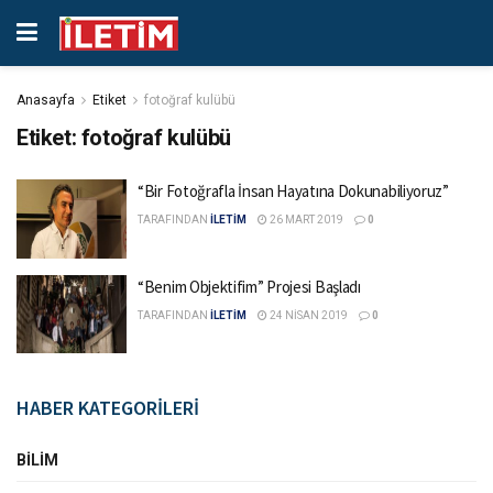
Anasayfa
Etiket
fotoğraf kulübü
Etiket:
fotoğraf kulübü
“Bir Fotoğrafla İnsan Hayatına Dokunabiliyoruz”
TARAFINDAN
İLETİM
26 MART 2019
0
“Benim Objektifim” Projesi Başladı
TARAFINDAN
İLETİM
24 NISAN 2019
0
HABER KATEGORİLERİ
BILIM