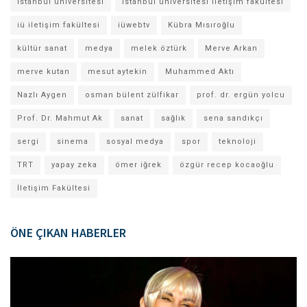
istanbul üniversitesi
istanbul üniversitesi iletişim fakültesi
iü iletişim fakültesi
iüwebtv
Kübra Mısıroğlu
kültür sanat
medya
melek öztürk
Merve Arkan
merve kutan
mesut aytekin
Muhammed Aktı
Nazlı Aygen
osman bülent zülfikar
prof. dr. ergün yolcu
Prof. Dr. Mahmut Ak
sanat
sağlık
sena sandıkçı
sergi
sinema
sosyal medya
spor
teknoloji
TRT
yapay zeka
ömer iğrek
özgür recep kocaoğlu
İletişim Fakültesi
ÖNE ÇIKAN HABERLER