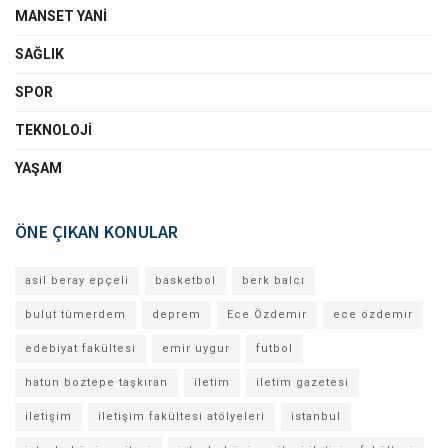
MANSET YANI
SAĞLIK
SPOR
TEKNOLOJI
YAŞAM
ÖNE ÇIKAN KONULAR
asil beray epçeli
basketbol
berk balcı
bulut tümerdem
deprem
Ece Özdemir
ece özdemir
edebiyat fakültesi
emir uygur
futbol
hatun boztepe taşkıran
iletim
iletim gazetesi
iletişim
iletişim fakültesi atölyeleri
istanbul