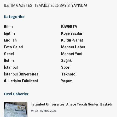
İLETİM GAZETESİ TEMMUZ 2026 SAYISI YAYINDA!
Kategoriler
Bilim
İÜWEBTV
Eğitim
Köşe Yazıları
English
Kültür-Sanat
Foto Galeri
Manset Haber
Genel
Manset Yani
İletim
Sağlık
İstanbul
Spor
İstanbul Üniversitesi
Teknoloji
İÜ İletişim Fakültesi
Yaşam
Özel Haberler
İstanbul Üniversitesi Ailece Tercih Günleri Başladı
22 TEMMUZ 2026