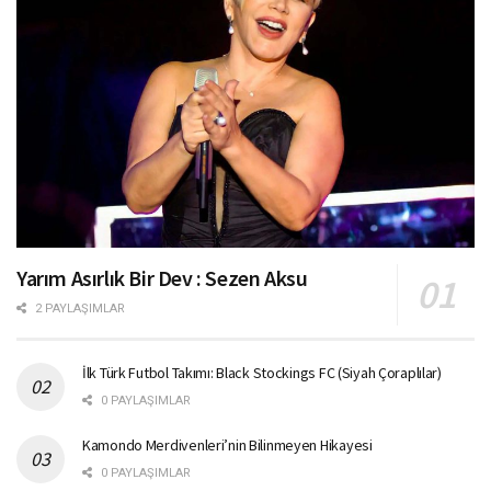
Yarım Asırlık Bir Dev : Sezen Aksu
2 PAYLAŞIMLAR
İlk Türk Futbol Takımı: Black Stockings FC (Siyah Çoraplılar)
0 PAYLAŞIMLAR
Kamondo Merdivenleri’nin Bilinmeyen Hikayesi
0 PAYLAŞIMLAR