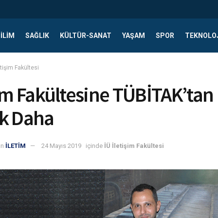
ILIM
SAĞLIK
KÜLTÜR-SANAT
YAŞAM
SPOR
TEKNOLO
etişim Fakültesi
şim Fakültesine TÜBİTAK’tan 
k Daha
an
İLETİM
24 Mayıs 2019
içinde
İÜ İletişim Fakültesi