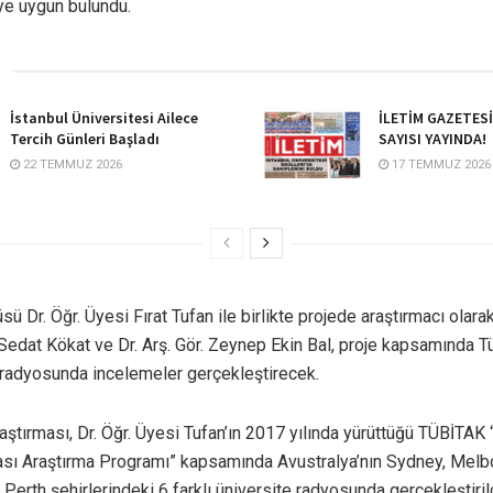
e uygun bulundu.
İstanbul Üniversitesi Ailece
İLETİM GAZETES
Tercih Günleri Başladı
SAYISI YAYINDA!
22 TEMMUZ 2026
17 TEMMUZ 2026
sü Dr. Öğr. Üyesi Fırat Tufan ile birlikte projede araştırmacı olar
. Sedat Kökat ve Dr. Arş. Gör. Zeynep Ekin Bal, proje kapsamında T
 radyosunda incelemeler gerçekleştirecek.
aştırması, Dr. Öğr. Üyesi Tufan’ın 2017 yılında yürüttüğü TÜBİTAK
sı Araştırma Programı” kapsamında Avustralya’nın Sydney, Melb
erth şehirlerindeki 6 farklı üniversite radyosunda gerçekleştirild