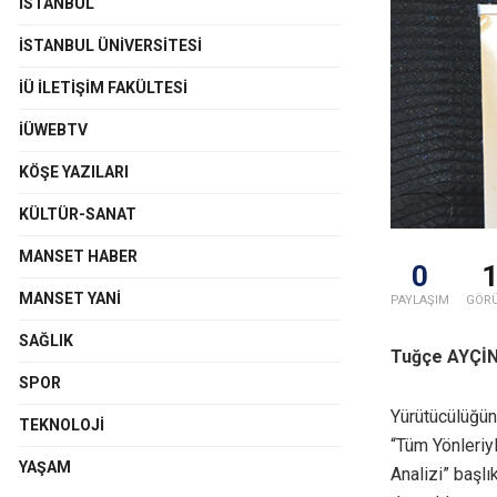
İSTANBUL
İSTANBUL ÜNIVERSITESI
İÜ İLETIŞIM FAKÜLTESI
İÜWEBTV
KÖŞE YAZILARI
KÜLTÜR-SANAT
MANSET HABER
0
MANSET YANI
PAYLAŞIM
GÖR
SAĞLIK
Tuğçe AYÇİ
SPOR
Yürütücülüğünü
TEKNOLOJI
“Tüm Yönleriy
YAŞAM
Analizi” başl