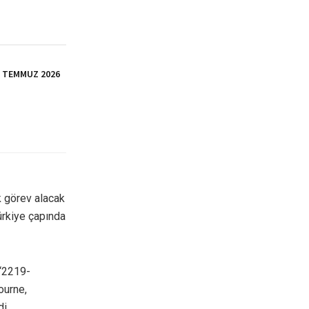
İ TEMMUZ 2026
ak görev alacak
ürkiye çapında
 “2219-
ourne,
i.