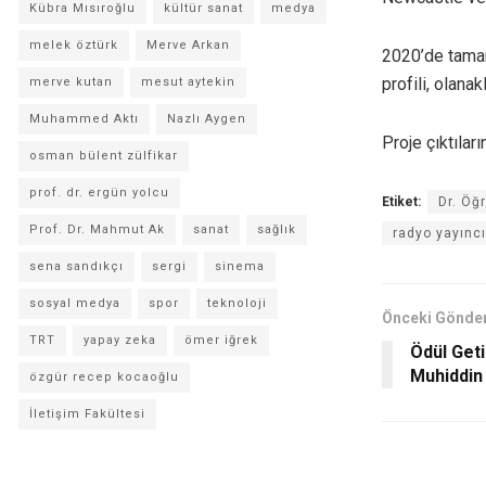
Kübra Mısıroğlu
kültür sanat
medya
melek öztürk
Merve Arkan
2020’de tamam
profili, olana
merve kutan
mesut aytekin
Muhammed Aktı
Nazlı Aygen
Proje çıktılar
osman bülent zülfikar
prof. dr. ergün yolcu
Etiket:
Dr. Öğr
Prof. Dr. Mahmut Ak
sanat
sağlık
radyo yayıncı
sena sandıkçı
sergi
sinema
sosyal medya
spor
teknoloji
Önceki Gönder
TRT
yapay zeka
ömer iğrek
Ödül Geti
Muhiddin
özgür recep kocaoğlu
İletişim Fakültesi