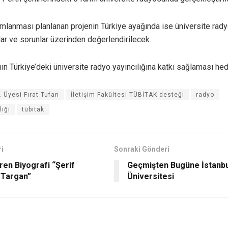
lanması planlanan projenin Türkiye ayağında ise üniversite rady
klar ve sorunlar üzerinden değerlendirilecek.
ının Türkiye’deki üniversite radyo yayıncılığına katkı sağlaması hed
. Üyesi Fırat Tufan
İletişim Fakültesi TÜBİTAK desteği
radyo
lığı
tübitak
i
Sonraki Gönderi
ren Biyografi “Şerif
Geçmişten Bugüne İstanbu
 Targan”
Üniversitesi