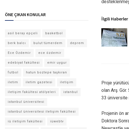
desteklenmey
ÖNE ÇIKAN KONULAR
İlgili Haberler
asil beray epçeli
basketbol
berk balcı
bulut tümerdem
deprem
Ece Özdemir
ece özdemir
edebiyat fakültesi
emir uygur
futbol
hatun boztepe taşkıran
Proje yürütücü
iletim
iletim gazetesi
iletişim
olan Arş. Gör
iletişim fakültesi atölyeleri
istanbul
33 üniversite
istanbul üniversitesi
istanbul üniversitesi iletişim fakültesi
Projenin ön ar
Doktora Sonra
iü iletişim fakültesi
iüwebtv
Newcastle ve P