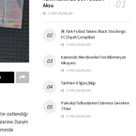
Aksu
2 PAYLAŞIMLAR
İlk Türk Futbol Takımı: Black Stockings
FC (Siyah Çoraplılar)
0 PAYLAŞIMLAR
Kamondo Merdivenleri’nin Bilinmeyen
Hikayesi
0 PAYLAŞIMLAR
r
Tarihten 4 İlginç Bilgi
0 PAYLAŞIMLAR
Psikoloji Tutkunlarının İzlemesi Gereken
7 Film
’ın üstlendiği
0 PAYLAŞIMLAR
 Üzerine Durum
samında