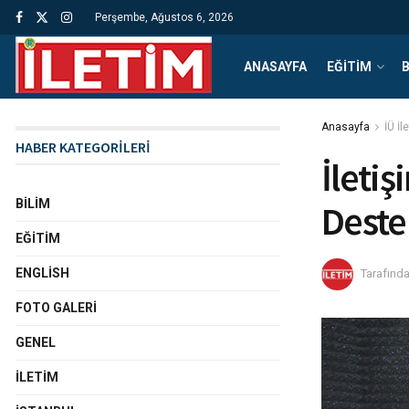
Perşembe, Ağustos 6, 2026
ANASAYFA
EĞITIM
B
Anasayfa
İÜ İl
HABER KATEGORİLERİ
İleti
BILIM
Deste
EĞITIM
ENGLISH
Tarafınd
FOTO GALERI
GENEL
İLETIM