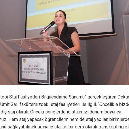
ltesi Staj Faaliyetleri Bilgilendirme Sunumu” gerçekleştiren Deka
Ümit Sarı fakültemizdeki staj faaliyetleri ile ilgili, “Öncelikle bizd
ve dış staj olarak. Önceki senelerde iç stajımızı dönem boyunca
nuz. Hem staj yapacak öğrencilerin hem de staj yapılan birimlerd
nu sağlayabilmek adına iç stajları bir ders olarak transkriptinize