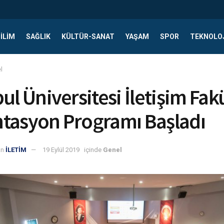
ILIM
SAĞLIK
KÜLTÜR-SANAT
YAŞAM
SPOR
TEKNOLO
l
ul Üniversitesi İletişim Fak
tasyon Programı Başladı
an
İLETİM
19 Eylül 2019
içinde
Genel