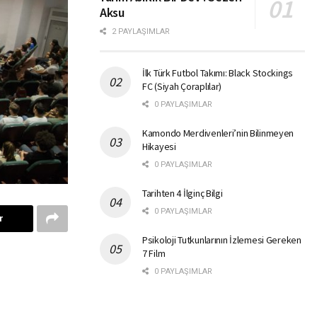
Aksu
2 PAYLAŞIMLAR
İlk Türk Futbol Takımı: Black Stockings
FC (Siyah Çoraplılar)
0 PAYLAŞIMLAR
Kamondo Merdivenleri’nin Bilinmeyen
Hikayesi
0 PAYLAŞIMLAR
Tarihten 4 İlginç Bilgi
0 PAYLAŞIMLAR
r
Psikoloji Tutkunlarının İzlemesi Gereken
7 Film
0 PAYLAŞIMLAR