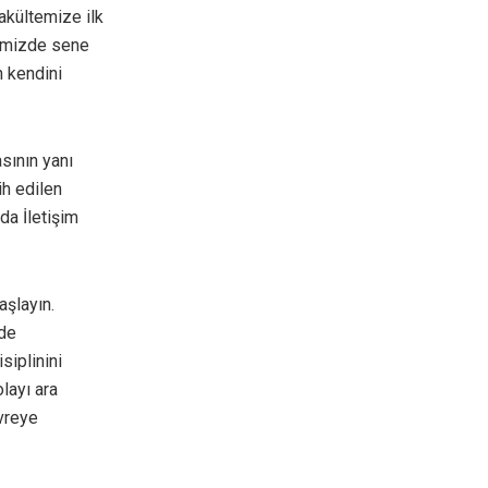
fakültemize ilk
ltemizde sene
n kendini
asının yanı
ih edilen
da İletişim
aşlayın.
 de
siplinini
layı ara
vreye