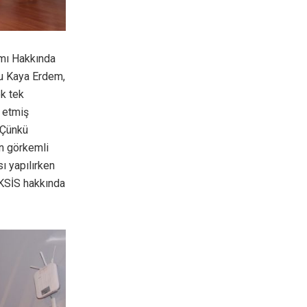
amı Hakkında
cu Kaya Erdem,
ek tek
t etmiş
 Çünkü
in görkemli
ı yapılırken
AKSİS hakkında