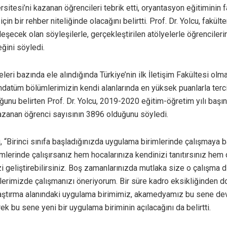
rsitesi’ni kazanan öğrencileri tebrik etti, oryantasyon eğitiminin 
için bir rehber niteliğinde olacağını belirtti. Prof. Dr. Yolcu, fakü
eşecek olan söyleşilerle, gerçekleştirilen atölyelerle öğrencileri
eğini söyledi.
teleri bazında ele alındığında Türkiye’nin ilk İletişim Fakültesi olm
ındatüm bölümlerimizin kendi alanlarında en yüksek puanlarla terc
unu belirten Prof. Dr. Yolcu, 2019-2020 eğitim-öğretim yılı başın
kazanan öğrenci sayısının 3896 olduğunu söyledi.
u, “Birinci sınıfa başladığınızda uygulama birimlerinde çalışmaya b
mlerinde çalışırsanız hem hocalarınıza kendinizi tanıtırsınız hem
i geliştirebilirsiniz. Boş zamanlarınızda mutlaka size o çalışma di
lerimizde çalışmanızı öneriyorum. Bir süre kadro eksikliğinden do
aştırma alanındaki uygulama birimimiz, akamedyamız bu sene de
ek bu sene yeni bir uygulama biriminin açılacağını da belirtti.