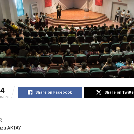
44
Share on Facebook
Share on Twitte
ÜNÜM
R
mza AKTAY