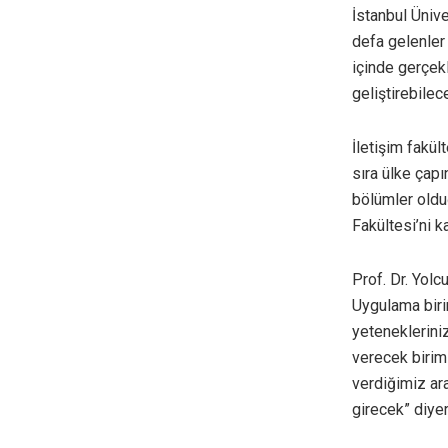
İstanbul Ünive
defa gelenler 
içinde gerçekl
geliştirebilec
İletişim fakül
sıra ülke çap
bölümler olduğ
Fakültesi’ni 
Prof. Dr. Yolc
Uygulama biri
yetenekleriniz
verecek birim
verdiğimiz ar
girecek” diyer