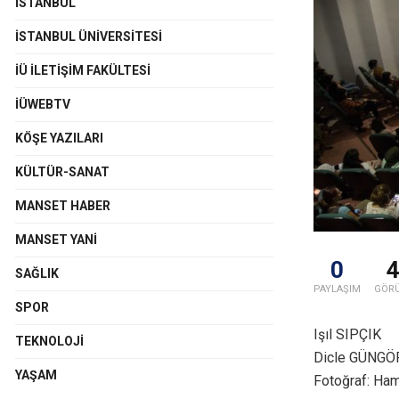
İSTANBUL
İSTANBUL ÜNIVERSITESI
İÜ İLETIŞIM FAKÜLTESI
İÜWEBTV
KÖŞE YAZILARI
KÜLTÜR-SANAT
MANSET HABER
MANSET YANI
0
SAĞLIK
PAYLAŞIM
GÖR
SPOR
Işıl SIPÇIK
TEKNOLOJI
Dicle GÜNGÖ
YAŞAM
Fotoğraf: Ha