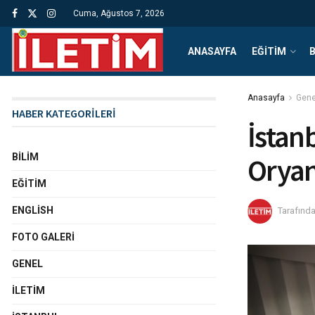
Cuma, Ağustos 7, 2026
ANASAYFA
EĞITIM
B
Anasayfa
Gene
HABER KATEGORİLERİ
İstanb
BILIM
Oryan
EĞITIM
ENGLISH
Tarafınd
FOTO GALERI
GENEL
İLETIM