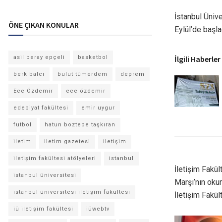
İstanbul Üniv
ÖNE ÇIKAN KONULAR
Eylül’de başla
İlgili Haberler
asil beray epçeli
basketbol
berk balcı
bulut tümerdem
deprem
Ece Özdemir
ece özdemir
edebiyat fakültesi
emir uygur
futbol
hatun boztepe taşkıran
iletim
iletim gazetesi
iletişim
iletişim fakültesi atölyeleri
istanbul
İletişim Fakü
istanbul üniversitesi
Marşı’nın oku
istanbul üniversitesi iletişim fakültesi
İletişim Fakül
iü iletişim fakültesi
iüwebtv