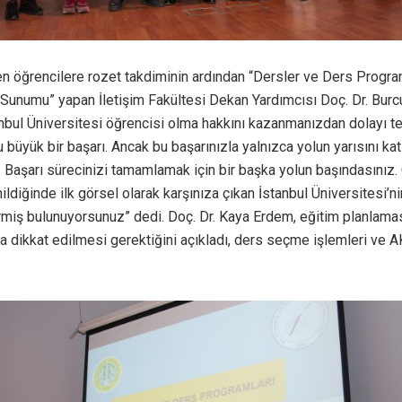
n öğrencilere rozet takdiminin ardından “Dersler ve Ders Progr
 Sunumu” yapan İletişim Fakültesi Dekan Yardımcısı Doç. Dr. Bur
anbul Üniversitesi öğrencisi olma hakkını kazanmanızdan dolayı t
 büyük bir başarı. Ancak bu başarınızla yalnızca yolun yarısını ka
 Başarı sürecinizi tamamlamak için bir başka yolun başındasınız.
ildiğinde ilk görsel olarak karşınıza çıkan İstanbul Üniversitesi’n
rmiş bulunuyorsunuz” dedi. Doç. Dr. Kaya Erdem, eğitim planlamas
ra dikkat edilmesi gerektiğini açıkladı, ders seçme işlemleri ve 