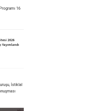
 Programı 16
itesi 2026
ı Yayımlandı
ruşu, İstiklal
 konuşması