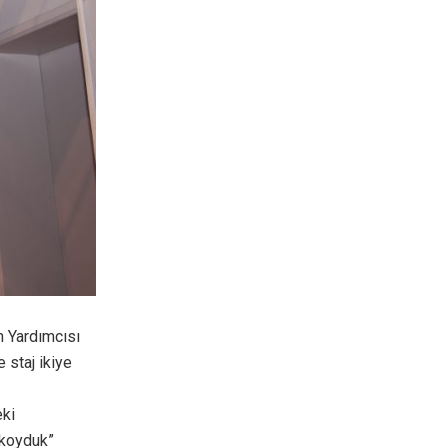
n Yardımcısı
e staj ikiye
eki
 koyduk”