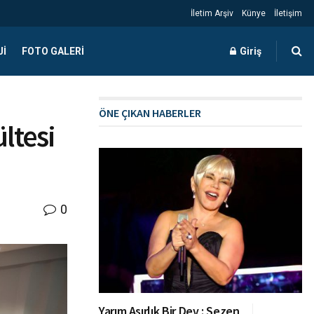
İletim Arşiv
Künye
İletişim
JI
FOTO GALERI
Giriş
ÖNE ÇIKAN HABERLER
ültesi
0
Yarım Asırlık Bir Dev : Sezen