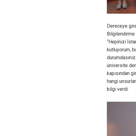
Dereceye gire
Bilgilendirme
“Hepinizi İst
kutluyorum, bu
durumdasınız.
üniversite den
kapısından gi
hangi unsurla
bilgi verdi.