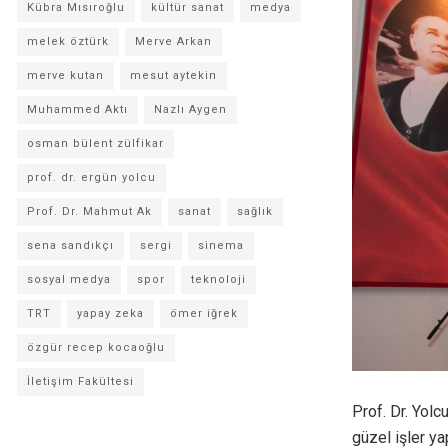
Kübra Mısıroğlu
kültür sanat
medya
melek öztürk
Merve Arkan
merve kutan
mesut aytekin
Muhammed Aktı
Nazlı Aygen
osman bülent zülfikar
prof. dr. ergün yolcu
Prof. Dr. Mahmut Ak
sanat
sağlık
sena sandıkçı
sergi
sinema
sosyal medya
spor
teknoloji
TRT
yapay zeka
ömer iğrek
özgür recep kocaoğlu
İletişim Fakültesi
Prof. Dr. Yolc
güzel işler ya