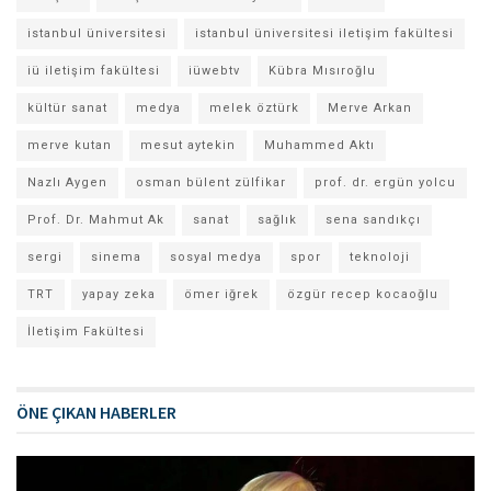
istanbul üniversitesi
istanbul üniversitesi iletişim fakültesi
iü iletişim fakültesi
iüwebtv
Kübra Mısıroğlu
kültür sanat
medya
melek öztürk
Merve Arkan
merve kutan
mesut aytekin
Muhammed Aktı
Nazlı Aygen
osman bülent zülfikar
prof. dr. ergün yolcu
Prof. Dr. Mahmut Ak
sanat
sağlık
sena sandıkçı
sergi
sinema
sosyal medya
spor
teknoloji
TRT
yapay zeka
ömer iğrek
özgür recep kocaoğlu
İletişim Fakültesi
ÖNE ÇIKAN HABERLER