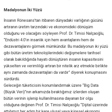
Madalyonun İki Yüzü
İnsanın Rönesans’tan itibaren dünyadaki varlığının gücünü
artıranın üretim tarzındaki ve ekonomideki dönüşüm
olduğunu ve olacağını söyleyen Prof. Dr. Timisi Nalçaoğlu,
“Endüstri 4.0’ın insanlık için hem avantajlarını hem de
dezavantajlarını görmek mümkündür. Bu madalyonun iki yüzü
gibi bütün üretim teknolojilerindeki değişmelere tarihsel
olarak bakıldığında hayatı dönüştüren insanın kapasitesini
yükselten ve verimliliği artıran bir nitelik arz etmekle birlikte
aynı zamanda dezavantajları da vardır” diyerek konuşmasını
sürdürdü.
Geleceğin tüketicisini konumlandırmak üzere “Big Data
(Büyük Veri)”nın arkamızda bıraktığımız izlerden oluşan
bütün verinin işlenip kullanılmasına dayanan bir olgu
olduğuna değinen Prof. Dr. Timisi Nalçaoğlu “Dijital üzerinde
attığımız her adım bir kere ulusal veya küresel ekonomi