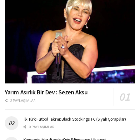
Yarım Asırlık Bir Dev : Sezen Aksu
2 PAYLAŞIMLAR
İlk Türk Futbol Takımı: Black Stockings FC (Siyah Çoraplılar)
0 PAYLAŞIMLAR
Kamondo Merdivenleri’nin Bilinmeyen Hikayesi