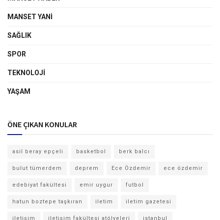
MANSET YANI
SAĞLIK
SPOR
TEKNOLOJI
YAŞAM
ÖNE ÇIKAN KONULAR
asil beray epçeli
basketbol
berk balcı
bulut tümerdem
deprem
Ece Özdemir
ece özdemir
edebiyat fakültesi
emir uygur
futbol
hatun boztepe taşkıran
iletim
iletim gazetesi
iletişim
iletişim fakültesi atölyeleri
istanbul