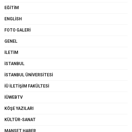
EĞITIM
ENGLISH
FOTO GALERI
GENEL
İLETIM
İSTANBUL
İSTANBUL ÜNIVERSITESI
İÜ İLETIŞIM FAKÜLTESI
İÜWEBTV
KÖŞE YAZILARI
KÜLTÜR-SANAT
MANSET HABER