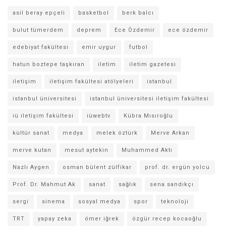
asil beray epçeli
basketbol
berk balcı
bulut tümerdem
deprem
Ece Özdemir
ece özdemir
edebiyat fakültesi
emir uygur
futbol
hatun boztepe taşkıran
iletim
iletim gazetesi
iletişim
iletişim fakültesi atölyeleri
istanbul
istanbul üniversitesi
istanbul üniversitesi iletişim fakültesi
iü iletişim fakültesi
iüwebtv
Kübra Mısıroğlu
kültür sanat
medya
melek öztürk
Merve Arkan
merve kutan
mesut aytekin
Muhammed Aktı
Nazlı Aygen
osman bülent zülfikar
prof. dr. ergün yolcu
Prof. Dr. Mahmut Ak
sanat
sağlık
sena sandıkçı
sergi
sinema
sosyal medya
spor
teknoloji
TRT
yapay zeka
ömer iğrek
özgür recep kocaoğlu