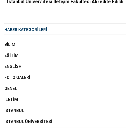
İstanbul Üniversitesi İletişim Fakültesi Akredite Edildi
HABER KATEGORİLERİ
BILIM
EĞITIM
ENGLISH
FOTO GALERI
GENEL
İLETIM
İSTANBUL
İSTANBUL ÜNIVERSITESI