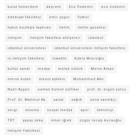
bulut tümerdem
deprem
Ece Özdemir
ece özdemir
edebiyat fakültesi
emir uygur
futbol
hatun boztepe taşkıran
iletim
iletim gazetesi
iletişim
iletişim fakültesi atölyeleri
istanbul
istanbul üniversitesi
istanbul üniversitesi iletişim fakültesi
iü iletişim fakültesi
iüwebtv
Kübra Mısıroğlu
kültür sanat
medya
melek öztürk
Merve Arkan
merve kutan
mesut aytekin
Muhammed Aktı
Nazlı Aygen
osman bülent zülfikar
prof. dr. ergün yolcu
Prof. Dr. Mahmut Ak
sanat
sağlık
sena sandıkçı
sergi
sinema
sosyal medya
spor
teknoloji
TRT
yapay zeka
ömer iğrek
özgür recep kocaoğlu
İletişim Fakültesi