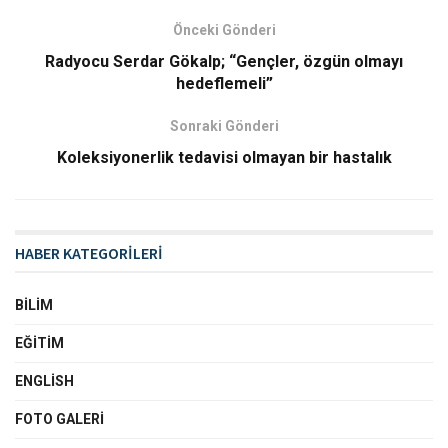
Önceki Gönderi
Radyocu Serdar Gökalp; “Gençler, özgün olmayı
hedeflemeli”
Sonraki Gönderi
Koleksiyonerlik tedavisi olmayan bir hastalık
HABER KATEGORİLERİ
BILIM
EĞITIM
ENGLISH
FOTO GALERI