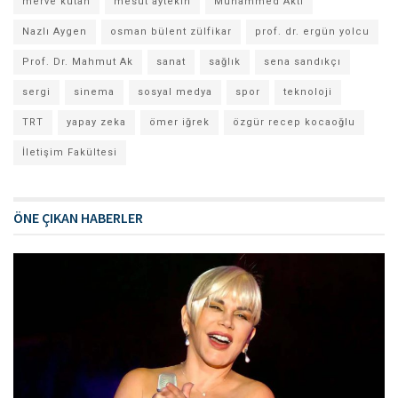
merve kutan
mesut aytekin
Muhammed Aktı
Nazlı Aygen
osman bülent zülfikar
prof. dr. ergün yolcu
Prof. Dr. Mahmut Ak
sanat
sağlık
sena sandıkçı
sergi
sinema
sosyal medya
spor
teknoloji
TRT
yapay zeka
ömer iğrek
özgür recep kocaoğlu
İletişim Fakültesi
ÖNE ÇIKAN HABERLER