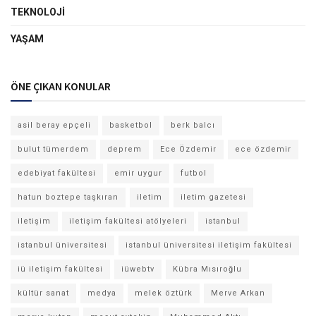
TEKNOLOJI
YAŞAM
ÖNE ÇIKAN KONULAR
asil beray epçeli
basketbol
berk balcı
bulut tümerdem
deprem
Ece Özdemir
ece özdemir
edebiyat fakültesi
emir uygur
futbol
hatun boztepe taşkıran
iletim
iletim gazetesi
iletişim
iletişim fakültesi atölyeleri
istanbul
istanbul üniversitesi
istanbul üniversitesi iletişim fakültesi
iü iletişim fakültesi
iüwebtv
Kübra Mısıroğlu
kültür sanat
medya
melek öztürk
Merve Arkan