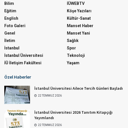
Bilim
İÜWEBTV
Eğitim
Köşe Yazıları
English
Kültür-Sanat
Foto Galeri
Manset Haber
Genel
Manset Yani
İletim
Sağlık
İstanbul
Spor
İstanbul Üniversitesi
Teknoloji
İÜ İletişim Fakültesi
Yaşam
Özel Haberler
İstanbul Üniversitesi Ailece Tercih Günleri Başladı
22 TEMMUZ 2026
İstanbul Üniversitesi 2026 Tanıtım Kitapçığı
Yayımlandı
22 TEMMUZ 2026