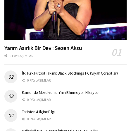
Yarım Asırlık Bir Dev : Sezen Aksu
2 PAYLAŞIMLAR
İlk Türk Futbol Takımı: Black Stockings FC (Siyah Çoraplılar)
0 PAYLAŞIMLAR
Kamondo Merdivenleri’nin Bilinmeyen Hikayesi
0 PAYLAŞIMLAR
Tarihten 4 İlginç Bilgi
0 PAYLAŞIMLAR
Psikoloji Tutkunlarının İzlemesi Gereken 7 Film