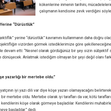
kökenlerine inmenin tarihini, mücadelele
çalışmanın kendisine zevk verdiğini söyle
” Yerine “Dürüstlük”
ektiflik” yerine “dürüstlük” kavramını kullanmanın daha doğru ola
bjektifliğin vizörden görmek istediklerimize göre şekilleneceğine
le devam etti: “Nesnel olarak gördüğünüz bir şey sizin sübjektif
e dönüşecek. Anlatmak istediğim olmayan bir şeyi değil olanı fark
e yazarlığı bir mertebe oldu.”
iyatçının iyi yazı dili var diye köşe yazarı olamayacağını belirter
 bir mertebe oldu. Mertebe olarak iyi tarafları da var, kötü taraflar
 kendilerini köşe olarak görmeye başladılar. Kendilerini muhabirl
eye başladılar.” dedi.