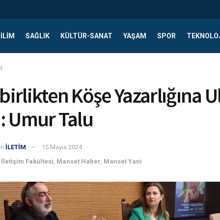
ILIM
SAĞLIK
KÜLTÜR-SANAT
YAŞAM
SPOR
TEKNOLO
l
irlikten Köşe Yazarlığına U
: Umur Talu
an
İLETİM
15 Mayıs 2024
 İletişim Fakültesi
,
Manset Haber
,
Manset Yani