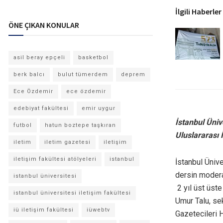
İlgili Haberler
ÖNE ÇIKAN KONULAR
asil beray epçeli
basketbol
berk balcı
bulut tümerdem
deprem
Ece Özdemir
ece özdemir
edebiyat fakültesi
emir uygur
İstanbul Üniv
futbol
hatun boztepe taşkıran
Uluslararası 
iletim
iletim gazetesi
iletişim
iletişim fakültesi atölyeleri
istanbul
İstanbul Ünive
dersin modera
istanbul üniversitesi
2 yıl üst üst
istanbul üniversitesi iletişim fakültesi
Umur Talu, se
iü iletişim fakültesi
iüwebtv
Gazetecileri 