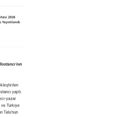
itesi 2026
ı Yayımlandı
Bostancı’nın
kleştirilen
tancı yaptı.
eci-yazar
 ve Türkiye
n Talu’nun