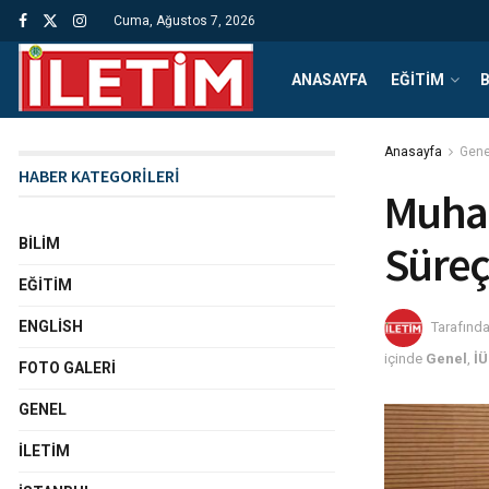
Cuma, Ağustos 7, 2026
ANASAYFA
EĞITIM
B
Anasayfa
Gene
HABER KATEGORİLERİ
Muhab
BILIM
Süreç
EĞITIM
ENGLISH
Tarafınd
içinde
Genel
,
İÜ
FOTO GALERI
GENEL
İLETIM