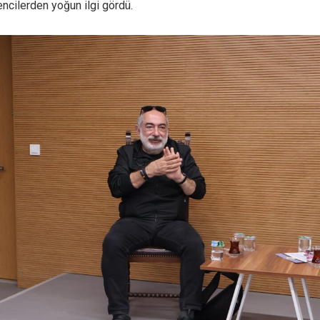
encilerden yoğun ilgi gördü.