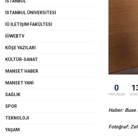
İSTANBUL
İSTANBUL ÜNIVERSITESI
İÜ İLETIŞIM FAKÜLTESI
İÜWEBTV
KÖŞE YAZILARI
KÜLTÜR-SANAT
MANSET HABER
MANSET YANI
0
1
SAĞLIK
PAYLAŞIM
GÖR
SPOR
Haber: Buse 
TEKNOLOJI
Fotoğraf: Ze
YAŞAM