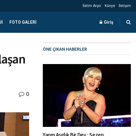
İletim Arşiv
Künye
İletişim
JI
FOTO GALERI
Giriş
ÖNE ÇIKAN HABERLER
laşan
0
Yarım Asırlık Bir Dev : Sezen