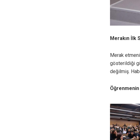
Merakın İlk 
Merak etmenin
gösterildiği g
değilmiş. Habe
Öğrenmenin 