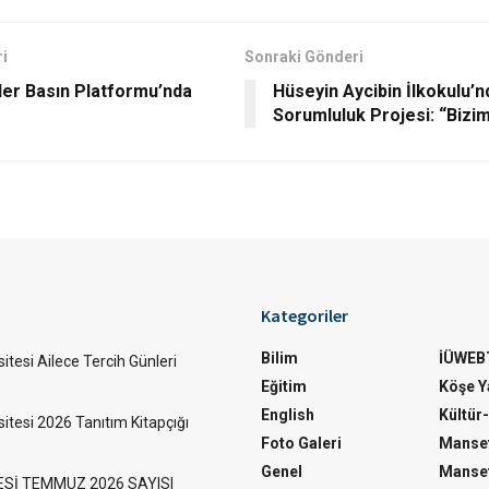
i
Sonraki Gönderi
ler Basın Platformu’nda
Hüseyin Aycibin İlkokulu’n
Sorumluluk Projesi: “Bizi
Kategoriler
Bilim
İÜWEB
itesi Ailece Tercih Günleri
Eğitim
Köşe Ya
English
Kültür
sitesi 2026 Tanıtım Kitapçığı
Foto Galeri
Manset
Genel
Manset
ESİ TEMMUZ 2026 SAYISI