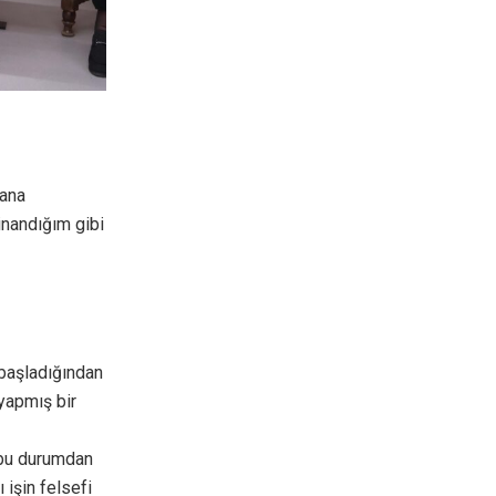
bana
inandığım gibi
başladığından
yapmış bir
 bu durumdan
 işin felsefi