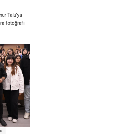
ur Talu’ya
ra fotoğrafı
lu