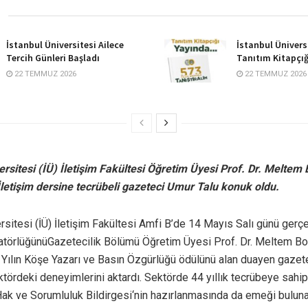
İstanbul Üniversitesi Ailece
İstanbul Ünivers
Tercih Günleri Başladı
Tanıtım Kitapçığ
22 TEMMUZ 2026
22 TEMMUZ 2026
ersitesi (İÜ) İletişim Fakültesi Öğretim Üyesi Prof. Dr. Meltem 
İletişim dersine tecrübeli gazeteci Umur Talu konuk oldu.
rsitesi (İÜ) İletişim Fakültesi Amfi B’de 14 Mayıs Salı günü gerçe
törlüğünüGazetecilik Bölümü Öğretim Üyesi Prof. Dr. Meltem Bos
e Yılın Köşe Yazarı ve Basın Özgürlüğü ödülünü alan duayen gazet
ktördeki deneyimlerini aktardı. Sektörde 44 yıllık tecrübeye sahip
Hak ve Sorumluluk Bildirgesi‘nin hazırlanmasında da emeği buluna