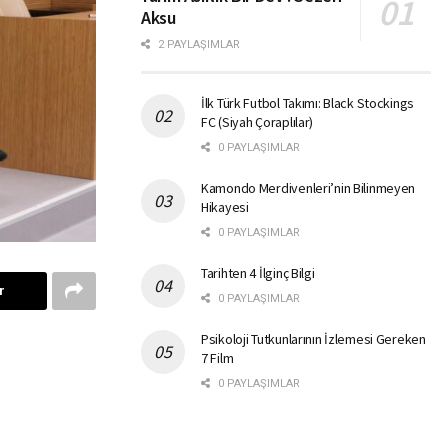
Aksu
2 PAYLAŞIMLAR
İlk Türk Futbol Takımı: Black Stockings
FC (Siyah Çoraplılar)
0 PAYLAŞIMLAR
Kamondo Merdivenleri’nin Bilinmeyen
Hikayesi
0 PAYLAŞIMLAR
Tarihten 4 İlginç Bilgi
r
0 PAYLAŞIMLAR
Psikoloji Tutkunlarının İzlemesi Gereken
7 Film
0 PAYLAŞIMLAR