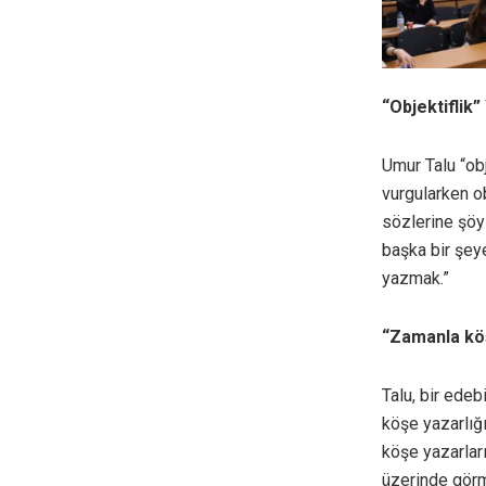
“Objektiflik
Umur Talu “obj
vurgularken o
sözlerine şöy
başka bir şey
yazmak.”
“Zamanla köş
Talu, bir edeb
köşe yazarlığı
köşe yazarları
üzerinde görm