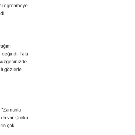
rini öğrenmeye
di.
cağını
 değindi. Talu
 süzgecinizde
lı gözlerle
ek “Zamanla
ı da var. Çünkü
erin çok