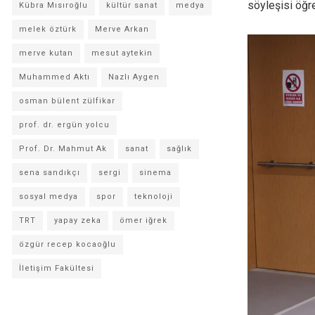
söyleşisi öğr
Kübra Mısıroğlu
kültür sanat
medya
melek öztürk
Merve Arkan
merve kutan
mesut aytekin
Muhammed Aktı
Nazlı Aygen
osman bülent zülfikar
prof. dr. ergün yolcu
Prof. Dr. Mahmut Ak
sanat
sağlık
sena sandıkçı
sergi
sinema
sosyal medya
spor
teknoloji
TRT
yapay zeka
ömer iğrek
özgür recep kocaoğlu
İletişim Fakültesi