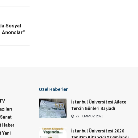
da Sosyal
m Anonslar”
Özel Haberler
TV
İstanbul Üniversitesi Ailece
Tercih Günleri Başladı
zıları
22 TEMMUZ 2026
-Sanat
 Haber
İstanbul Üniversitesi 2026
 Yani
Tanıtım Kitapçığı Yayımlandı