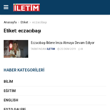
Anasayfa
Etiket
eczacıbaşı
Etiket:
eczacıbaşı
Eczacıbaşı İlklere İmza Atmaya Devam Ediyor
TARAFINDAN
İLETİM
25 EKIM 2019
0
HABER KATEGORİLERİ
BILIM
EĞITIM
ENGLISH
FOTO GALERI