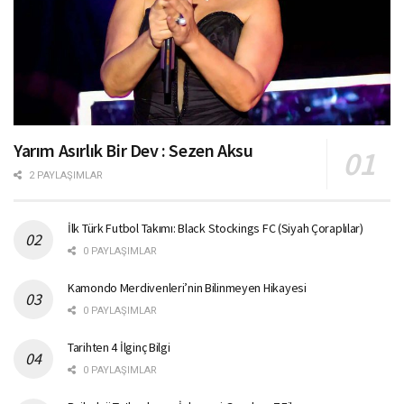
Yarım Asırlık Bir Dev : Sezen Aksu
2 PAYLAŞIMLAR
İlk Türk Futbol Takımı: Black Stockings FC (Siyah Çoraplılar)
0 PAYLAŞIMLAR
Kamondo Merdivenleri’nin Bilinmeyen Hikayesi
0 PAYLAŞIMLAR
Tarihten 4 İlginç Bilgi
0 PAYLAŞIMLAR