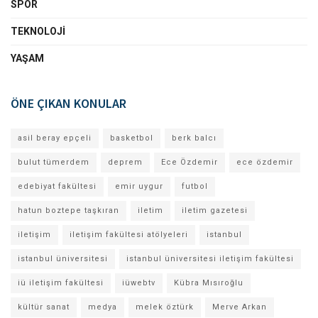
SPOR
TEKNOLOJI
YAŞAM
ÖNE ÇIKAN KONULAR
asil beray epçeli
basketbol
berk balcı
bulut tümerdem
deprem
Ece Özdemir
ece özdemir
edebiyat fakültesi
emir uygur
futbol
hatun boztepe taşkıran
iletim
iletim gazetesi
iletişim
iletişim fakültesi atölyeleri
istanbul
istanbul üniversitesi
istanbul üniversitesi iletişim fakültesi
iü iletişim fakültesi
iüwebtv
Kübra Mısıroğlu
kültür sanat
medya
melek öztürk
Merve Arkan