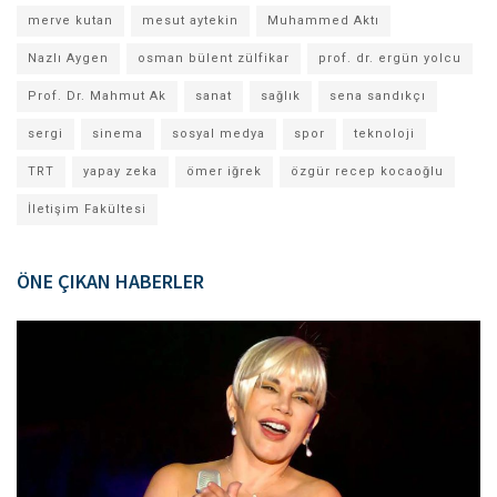
merve kutan
mesut aytekin
Muhammed Aktı
Nazlı Aygen
osman bülent zülfikar
prof. dr. ergün yolcu
Prof. Dr. Mahmut Ak
sanat
sağlık
sena sandıkçı
sergi
sinema
sosyal medya
spor
teknoloji
TRT
yapay zeka
ömer iğrek
özgür recep kocaoğlu
İletişim Fakültesi
ÖNE ÇIKAN HABERLER