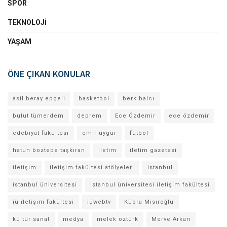
SPOR
TEKNOLOJI
YAŞAM
ÖNE ÇIKAN KONULAR
asil beray epçeli
basketbol
berk balcı
bulut tümerdem
deprem
Ece Özdemir
ece özdemir
edebiyat fakültesi
emir uygur
futbol
hatun boztepe taşkıran
iletim
iletim gazetesi
iletişim
iletişim fakültesi atölyeleri
istanbul
istanbul üniversitesi
istanbul üniversitesi iletişim fakültesi
iü iletişim fakültesi
iüwebtv
Kübra Mısıroğlu
kültür sanat
medya
melek öztürk
Merve Arkan