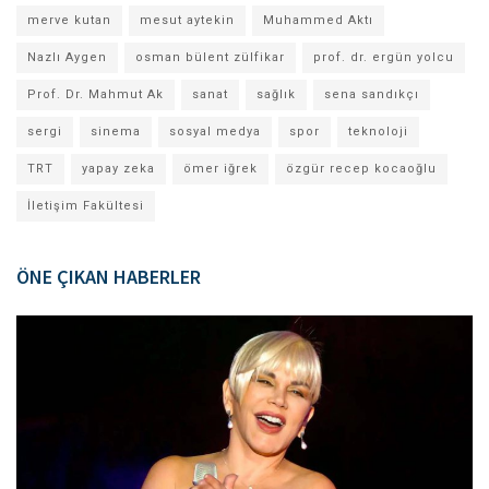
merve kutan
mesut aytekin
Muhammed Aktı
Nazlı Aygen
osman bülent zülfikar
prof. dr. ergün yolcu
Prof. Dr. Mahmut Ak
sanat
sağlık
sena sandıkçı
sergi
sinema
sosyal medya
spor
teknoloji
TRT
yapay zeka
ömer iğrek
özgür recep kocaoğlu
İletişim Fakültesi
ÖNE ÇIKAN HABERLER