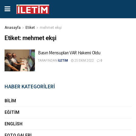
Anasayfa
Etiket
mehmet ekşi
Etiket:
mehmet ekşi
Basın Mensupları VAR Hakemi Oldu
TARAFINDAN
İLETİM
25 EKIM 2022
0
HABER KATEGORİLERİ
BILIM
EĞITIM
ENGLISH
FOTO GALERI