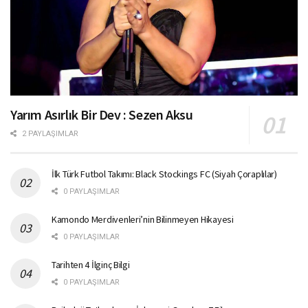
Yarım Asırlık Bir Dev : Sezen Aksu
2 PAYLAŞIMLAR
İlk Türk Futbol Takımı: Black Stockings FC (Siyah Çoraplılar)
0 PAYLAŞIMLAR
Kamondo Merdivenleri’nin Bilinmeyen Hikayesi
0 PAYLAŞIMLAR
Tarihten 4 İlginç Bilgi
0 PAYLAŞIMLAR