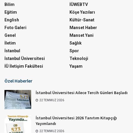
Bilim
İÜWEBTV
Eğitim
Köşe Yazıları
English
Kültür-Sanat
Foto Galeri
Manset Haber
Genel
Manset Yani
İletim
Sağlık
İstanbul
Spor
İstanbul Üniversitesi
Teknoloji
İÜ İletişim Fakültesi
Yaşam
Özel Haberler
İstanbul Üniversitesi Ailece Tercih Günleri Başladı
22 TEMMUZ 2026
İstanbul Üniversitesi 2026 Tanıtım Kitapçığı
Yayımlandı
22 TEMMUZ 2026