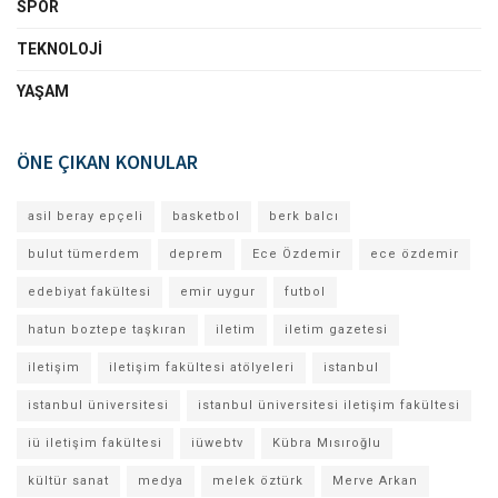
SPOR
TEKNOLOJI
YAŞAM
ÖNE ÇIKAN KONULAR
asil beray epçeli
basketbol
berk balcı
bulut tümerdem
deprem
Ece Özdemir
ece özdemir
edebiyat fakültesi
emir uygur
futbol
hatun boztepe taşkıran
iletim
iletim gazetesi
iletişim
iletişim fakültesi atölyeleri
istanbul
istanbul üniversitesi
istanbul üniversitesi iletişim fakültesi
iü iletişim fakültesi
iüwebtv
Kübra Mısıroğlu
kültür sanat
medya
melek öztürk
Merve Arkan