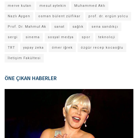
merve kutan
mesut aytekin
Muhammed Aktı
Nazlı Aygen
osman bülent zülfikar
prof. dr. ergün yolcu
Prof. Dr. Mahmut Ak
sanat
sağlık
sena sandıkçı
sergi
sinema
sosyal medya
spor
teknoloji
TRT
yapay zeka
ömer iğrek
özgür recep kocaoğlu
İletişim Fakültesi
ÖNE ÇIKAN HABERLER