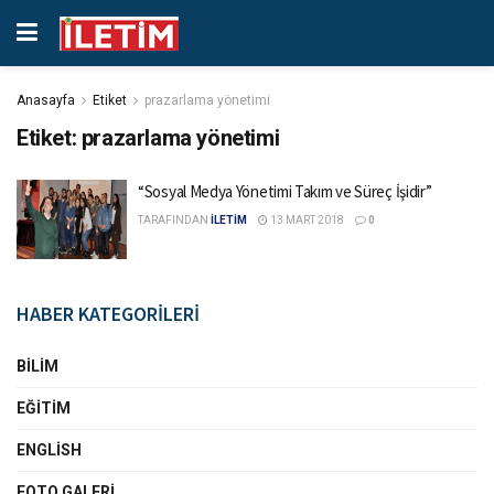
Anasayfa
Etiket
prazarlama yönetimi
Etiket:
prazarlama yönetimi
“Sosyal Medya Yönetimi Takım ve Süreç İşidir”
TARAFINDAN
İLETİM
13 MART 2018
0
HABER KATEGORİLERİ
BILIM
EĞITIM
ENGLISH
FOTO GALERI