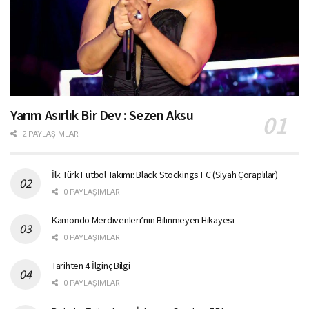
Yarım Asırlık Bir Dev : Sezen Aksu
2 PAYLAŞIMLAR
İlk Türk Futbol Takımı: Black Stockings FC (Siyah Çoraplılar)
0 PAYLAŞIMLAR
Kamondo Merdivenleri’nin Bilinmeyen Hikayesi
0 PAYLAŞIMLAR
Tarihten 4 İlginç Bilgi
0 PAYLAŞIMLAR