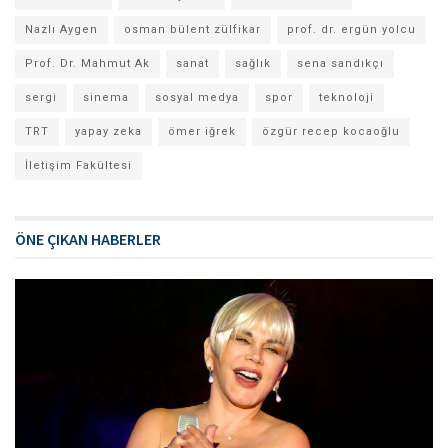
Nazlı Aygen
osman bülent zülfikar
prof. dr. ergün yolcu
Prof. Dr. Mahmut Ak
sanat
sağlık
sena sandıkçı
sergi
sinema
sosyal medya
spor
teknoloji
TRT
yapay zeka
ömer iğrek
özgür recep kocaoğlu
İletişim Fakültesi
ÖNE ÇIKAN HABERLER