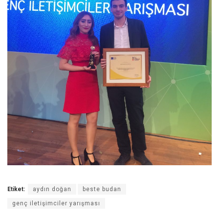
Etiket:
aydın doğan
beste budan
genç iletişimciler yarışması