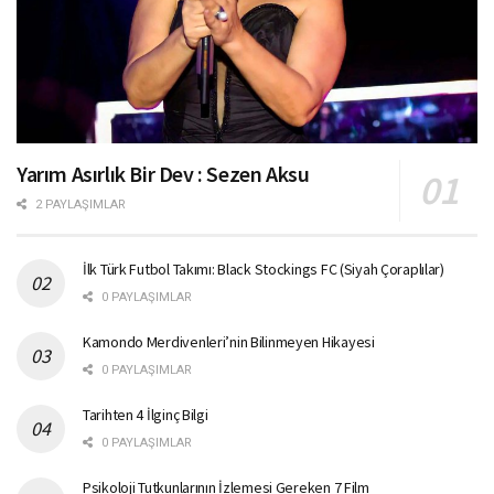
Yarım Asırlık Bir Dev : Sezen Aksu
2 PAYLAŞIMLAR
İlk Türk Futbol Takımı: Black Stockings FC (Siyah Çoraplılar)
0 PAYLAŞIMLAR
Kamondo Merdivenleri’nin Bilinmeyen Hikayesi
0 PAYLAŞIMLAR
Tarihten 4 İlginç Bilgi
0 PAYLAŞIMLAR
Psikoloji Tutkunlarının İzlemesi Gereken 7 Film