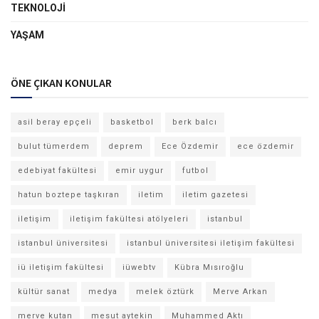
TEKNOLOJI
YAŞAM
ÖNE ÇIKAN KONULAR
asil beray epçeli
basketbol
berk balcı
bulut tümerdem
deprem
Ece Özdemir
ece özdemir
edebiyat fakültesi
emir uygur
futbol
hatun boztepe taşkıran
iletim
iletim gazetesi
iletişim
iletişim fakültesi atölyeleri
istanbul
istanbul üniversitesi
istanbul üniversitesi iletişim fakültesi
iü iletişim fakültesi
iüwebtv
Kübra Mısıroğlu
kültür sanat
medya
melek öztürk
Merve Arkan
merve kutan
mesut aytekin
Muhammed Aktı