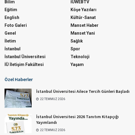
Bilim
İÜWEBTV
Eğitim
Köşe Yazıları
English
Kültür-Sanat
Foto Galeri
Manset Haber
Genel
Manset Yani
İletim
Sağlık
İstanbul
Spor
İstanbul Üniversitesi
Teknoloji
İÜ İletişim Fakültesi
Yaşam
Özel Haberler
İstanbul Üniversitesi Ailece Tercih Günleri Başladı
22 TEMMUZ 2026
İstanbul Üniversitesi 2026 Tanıtım Kitapçığı
Yayımlandı
22 TEMMUZ 2026