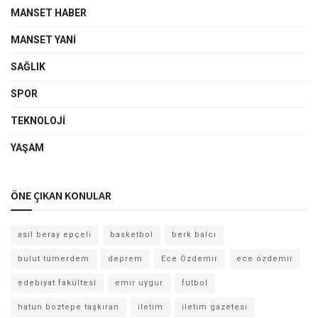
MANSET HABER
MANSET YANI
SAĞLIK
SPOR
TEKNOLOJI
YAŞAM
ÖNE ÇIKAN KONULAR
asil beray epçeli
basketbol
berk balcı
bulut tümerdem
deprem
Ece Özdemir
ece özdemir
edebiyat fakültesi
emir uygur
futbol
hatun boztepe taşkıran
iletim
iletim gazetesi