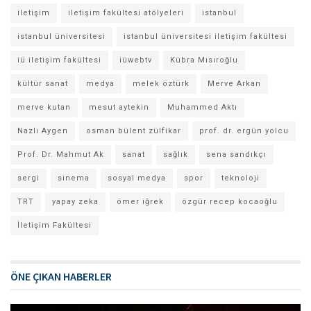
iletişim
iletişim fakültesi atölyeleri
istanbul
istanbul üniversitesi
istanbul üniversitesi iletişim fakültesi
iü iletişim fakültesi
iüwebtv
Kübra Mısıroğlu
kültür sanat
medya
melek öztürk
Merve Arkan
merve kutan
mesut aytekin
Muhammed Aktı
Nazlı Aygen
osman bülent zülfikar
prof. dr. ergün yolcu
Prof. Dr. Mahmut Ak
sanat
sağlık
sena sandıkçı
sergi
sinema
sosyal medya
spor
teknoloji
TRT
yapay zeka
ömer iğrek
özgür recep kocaoğlu
İletişim Fakültesi
ÖNE ÇIKAN HABERLER