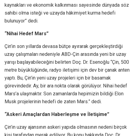
kaynakları ve ekonomik kalkınması sayesinde dünyada söz
sahibi olma isteği ve uzayda hâkimiyet kurma hedefi
bulunuyor” dedi.
“Nihai Hedef Mars”
Çin’in son yıllarda devasa bütçe ayırarak gerçekleştirdiği
uzay çalışmaları nedeniyle ABD-Çin arasında yeni bir uzay
yarışı başlayabileceğini belirten Doç. Dr. Esenoğlu “Çin, 500
metre büyüklüğünde, radyo iletişimi için dev bir çanak anten
yaptı. Bu, Çin’in yeni uzay projeleri için bir basamak
görevindedir. Ay, bir ara nokta olarak görülüyor. Nihai hedef
Mars’a ulaşmaktır. Son zamanlarda hepimizin bildiği Elon
Musk projelerinin hedefi de zaten Mars.” dedi.
“Askeri Amaçlardan Haberleşme ve İletişime”
Çin’in uzay ajansının askeri yapıda olmasının nedeni birçok
kişi tarafından merak ediliyor. Bu konu hakkında Doç. Dr.