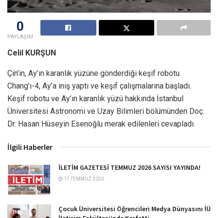
0
PAYLAŞIM
Celil KURŞUN
Çin’in, Ay’ın karanlık yüzüne gönderdiği keşif robotu
Chang’ı-4, Ay’a iniş yaptı ve keşif çalışmalarına başladı.
Keşif robotu ve Ay’ın karanlık yüzü hakkında İstanbul
Üniversitesi Astronomi ve Uzay Bilimleri bölümünden Doç.
Dr. Hasan Hüseyin Esenoğlu merak edilenleri cevapladı.
İlgili Haberler
İLETİM GAZETESİ TEMMUZ 2026 SAYISI YAYINDA!
17 TEMMUZ 2026
Çocuk Üniversitesi Öğrencileri Medya Dünyasını İÜ
İletişim Fakültesi’nde Keşfetti