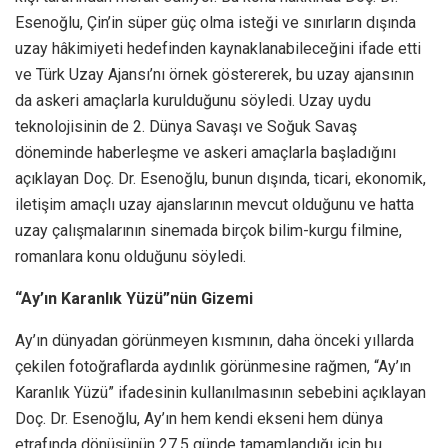
Esenoğlu, Çin’in süper güç olma isteği ve sınırların dışında
uzay hâkimiyeti hedefinden kaynaklanabileceğini ifade etti
ve Türk Uzay Ajansı’nı örnek göstererek, bu uzay ajansının
da askeri amaçlarla kurulduğunu söyledi. Uzay uydu
teknolojisinin de 2. Dünya Savaşı ve Soğuk Savaş
döneminde haberleşme ve askeri amaçlarla başladığını
açıklayan Doç. Dr. Esenoğlu, bunun dışında, ticari, ekonomik,
iletişim amaçlı uzay ajanslarının mevcut olduğunu ve hatta
uzay çalışmalarının sinemada birçok bilim-kurgu filmine,
romanlara konu olduğunu söyledi.
“Ay’ın Karanlık Yüzü”nün Gizemi
Ay’ın dünyadan görünmeyen kısmının, daha önceki yıllarda
çekilen fotoğraflarda aydınlık görünmesine rağmen, “Ay’ın
Karanlık Yüzü” ifadesinin kullanılmasının sebebini açıklayan
Doç. Dr. Esenoğlu, Ay’ın hem kendi ekseni hem dünya
etrafında dönüşünün 27.5 günde tamamlandığı için bu