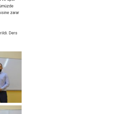
ünümüzde
isine zarar
ildi. Ders