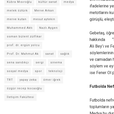
Kübra Mısıroğlu
kültür sanat
medya
ifadelerine y
melek öztürk
Merve Arkan
metotlarını k
görüşlü, eleşt
merve kutan
mesut aytekin
Muhammed Aktı
Nazlı Aygen
Gebetaş, öğre
osman bülent zülfikar
hakkında “Fut
prof. dr. ergün yolcu
Ali Bey’i ve 
söylemlerinin 
Prof. Dr. Mahmut Ak
sanat
sağlık
ve camiadan h
sena sandıkçı
sergi
sinema
söylem ve eyle
sosyal medya
spor
teknoloji
ise Fener Ol p
TRT
yapay zeka
ömer iğrek
Futbolda Nef
özgür recep kocaoğlu
İletişim Fakültesi
Futbolda nefr
toplumların ya
Medya bu duru