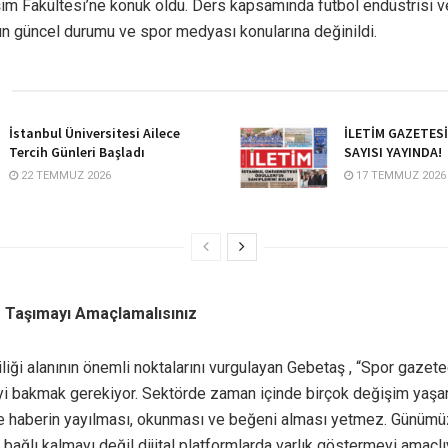
şim Fakültesi’ne konuk oldu. Ders kapsamında futbol endüstrisi ve
un güncel durumu ve spor medyası konularına değinildi.
İstanbul Üniversitesi Ailece
İLETİM GAZETES
Tercih Günleri Başladı
SAYISI YAYINDA!
22 TEMMUZ 2026
17 TEMMUZ 2026
e Taşımayı Amaçlamalısınız
liği alanının önemli noktalarını vurgulayan Gebetaş , “Spor gazet
yi bakmak gerekiyor. Sektörde zaman içinde birçok değişim yaşan
e haberin yayılması, okunması ve beğeni alması yetmez. Günümü
bağlı kalmayı değil dijital platformlarda varlık göstermeyi amaçlı