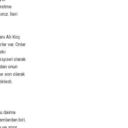
üretme
ız. İleri
nı Ali Koç
ar var. Onlar
eki
kişisel olarak
adan onun
ne son olarak
ekledi.
su daima
amlardan biri.
a ve spor