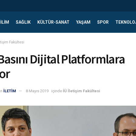
ILIM
SAĞLIK
KÜLTÜR-SANAT
YAŞAM
SPOR
TEKNOLO
etişim Fakültesi
asını Dijital Platformlara
or
an
İLETİM
8 Mayıs 2019
içinde
İÜ İletişim Fakültesi