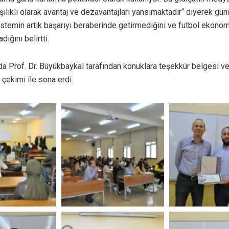
şılıklı olarak avantaj ve dezavantajları yansımaktadır“ diyerek g
istemin artık başarıyı beraberinde getirmediğini ve futbol ekonom
ığını belirtti.
a Prof. Dr. Büyükbaykal tarafından konuklara teşekkür belgesi ver
 çekimi ile sona erdi.