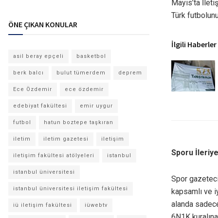
Mayıs’ta İleti
Türk futbolun
ÖNE ÇIKAN KONULAR
İlgili Haberler
asil beray epçeli
basketbol
berk balcı
bulut tümerdem
deprem
Ece Özdemir
ece özdemir
edebiyat fakültesi
emir uygur
futbol
hatun boztepe taşkıran
iletim
iletim gazetesi
iletişim
Sporu İleriy
iletişim fakültesi atölyeleri
istanbul
istanbul üniversitesi
Spor gazeteci
istanbul üniversitesi iletişim fakültesi
kapsamlı ve i
alanda sadec
iü iletişim fakültesi
iüwebtv
6N1K kuralına 