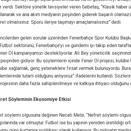
er verdi. Sektöre yönelik tavsiyeler veren Gebetaş, “Klasik haber 
ullanarak ve ana akım medyanın peşinden giderek başarılı olamazsın
irel olmalısınız. Sporu ileriye taşımayı amaçlamalısınız“ dedi.
ncilerden gelen sorular üzerinden Fenerbahçe Spor Kulübü Başka
bol sektörünü, Fenerbahçe’yi ve gündemi iyi takip eden taraftarl
Fener Ol kampanyamızı destekliyorlar. Ali Bey yöneticilik seçimind
peşinden gidiyor. Bu söylemlerin içinde Fener Ol projesi, kulübe 
ibe sağlamak, genç yeteneklere fırsat vermek bulunuyordu. Bur
mlerinde tutarlı olduğunu anlıyoruz“ ifadelerini kullandı. Sözleri
rojesinin daha fazla sahiplenilmeye ve katkıya ihtiyacı olduğunu 
ret Söyleminin Ekonomiye Etkisi
et söylemi olgusuna değinen Necati Mete, “Nefret söylemi olgu
pılarında var olmuştur. Futbol ise bu yapının yeniden üretildiği ort
mu günü kurtarma politikası olarak kullanıyor. Bu gidişatın medy