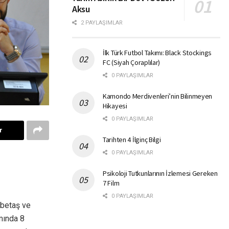
Aksu
2 PAYLAŞIMLAR
İlk Türk Futbol Takımı: Black Stockings
FC (Siyah Çoraplılar)
0 PAYLAŞIMLAR
Kamondo Merdivenleri’nin Bilinmeyen
Hikayesi
0 PAYLAŞIMLAR
r
Tarihten 4 İlginç Bilgi
0 PAYLAŞIMLAR
Psikoloji Tutkunlarının İzlemesi Gereken
7 Film
0 PAYLAŞIMLAR
ebetaş ve
mında 8