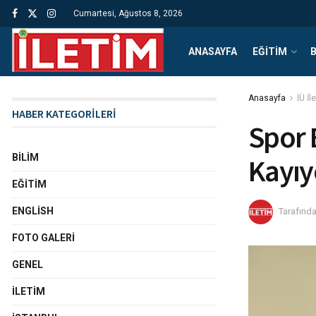
Cumartesi, Ağustos 8, 2026
ANASAYFA
EĞITIM
B
Anasayfa
İÜ İl
HABER KATEGORİLERİ
Spor B
BILIM
Kayıy
EĞITIM
ENGLISH
Tarafınd
FOTO GALERI
GENEL
İLETIM