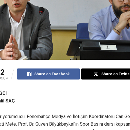
22
Share on Facebook
Share on Twitte
ÜNÜM
ĞCI
lil SAÇ
r yorumcusu, Fenerbahçe Medya ve İletişim Koordinatörü Can G
ti Mete, Prof. Dr. Güven Büyükbaykal’ın Spor Basını dersi kapsa