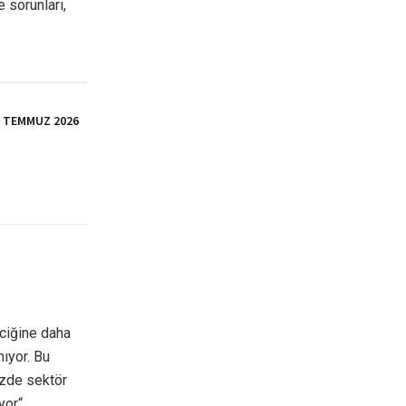
 sorunları,
İ TEMMUZ 2026
eciğine daha
ıyor. Bu
zde sektör
yor“