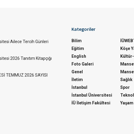
Kategoriler
Bilim
İÜWEB
itesi Ailece Tercih Günleri
Eğitim
Köşe Ya
English
Kültür
sitesi 2026 Tanıtım Kitapçığı
Foto Galeri
Manset
Genel
Manset
ESİ TEMMUZ 2026 SAYISI
İletim
Sağlık
İstanbul
Spor
İstanbul Üniversitesi
Teknol
İÜ İletişim Fakültesi
Yaşam