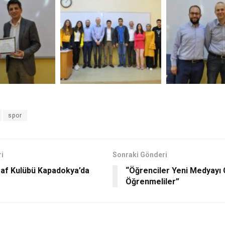
spor
i
Sonraki Gönderi
raf Kulübü Kapadokya’da
“Öğrenciler Yeni Medyayı 
Öğrenmeliler”