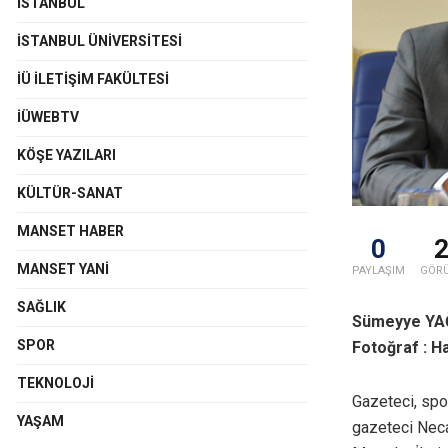
İSTANBUL
İSTANBUL ÜNIVERSITESI
İÜ İLETIŞIM FAKÜLTESI
İÜWEBTV
KÖŞE YAZILARI
KÜLTÜR-SANAT
MANSET HABER
0
MANSET YANI
PAYLAŞIM
GÖR
SAĞLIK
Sümeyye YA
SPOR
Fotoğraf : Ha
TEKNOLOJI
Gazeteci, spo
YAŞAM
gazeteci Neca