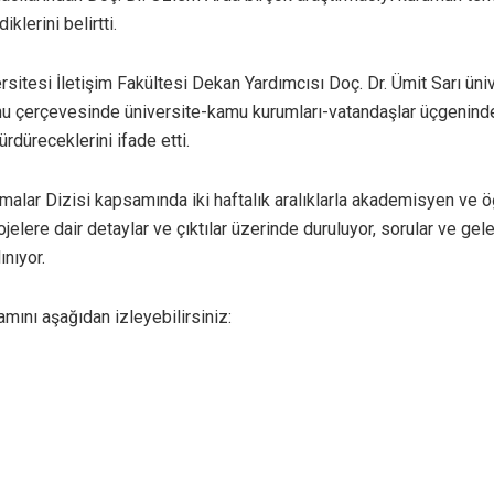
iklerini belirtti.
rsitesi İletişim Fakültesi Dekan Yardımcısı Doç. Dr. Ümit Sarı üni
nu çerçevesinde üniversite-kamu kurumları-vatandaşlar üçgeninde
ürdüreceklerini ifade etti.
malar Dizisi kapsamında iki haftalık aralıklarla akademisyen ve ö
ojelere dair detaylar ve çıktılar üzerinde duruluyor, sorular ve gel
ınıyor.
amını aşağıdan izleyebilirsiniz: