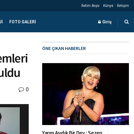
İletim Arşiv
Künye
İletişim
JI
FOTO GALERI
Giriş
ÖNE ÇIKAN HABERLER
temleri
şuldu
0
Yarım Asırlık Bir Dev : Sezen