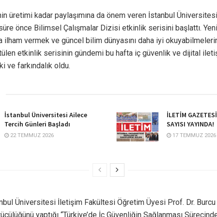
nin üretimi kadar paylaşımına da önem veren İstanbul Üniversitesi
 süre önce Bilimsel Çalışmalar Dizisi etkinlik serisini başlattı. Yen
ra ilham vermek ve güncel bilim dünyasını daha iyi okuyabilmeler
ülen etkinlik serisinin gündemi bu hafta iç güvenlik ve dijital ilet
ki ve farkındalık oldu.
İstanbul Üniversitesi Ailece
İLETİM GAZETES
Tercih Günleri Başladı
SAYISI YAYINDA!
22 TEMMUZ 2026
17 TEMMUZ 2026
anbul Üniversitesi İletişim Fakültesi Öğretim Üyesi Prof. Dr. Burc
tücülüğünü yaptığı “Türkiye’de İç Güvenliğin Sağlanması Sürecinde 