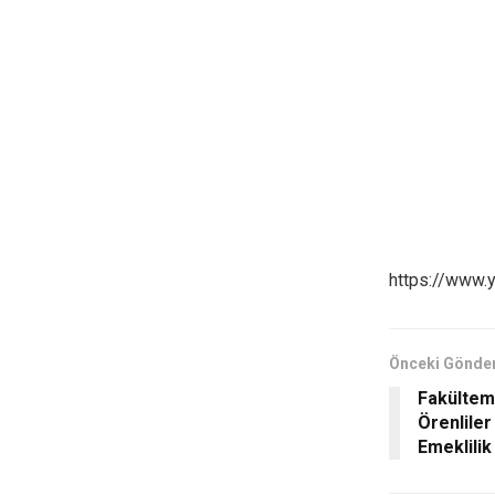
https://www
Önceki Gönder
Fakültemi
Örenliler
Emeklilik