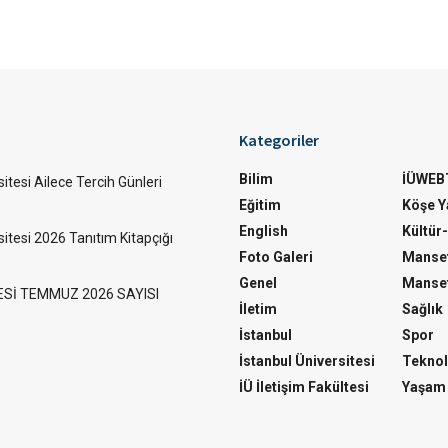
Kategoriler
Bilim
İÜWEB
itesi Ailece Tercih Günleri
Eğitim
Köşe Ya
English
Kültür
sitesi 2026 Tanıtım Kitapçığı
Foto Galeri
Manset
Genel
Manset
ESİ TEMMUZ 2026 SAYISI
İletim
Sağlık
İstanbul
Spor
İstanbul Üniversitesi
Teknol
İÜ İletişim Fakültesi
Yaşam