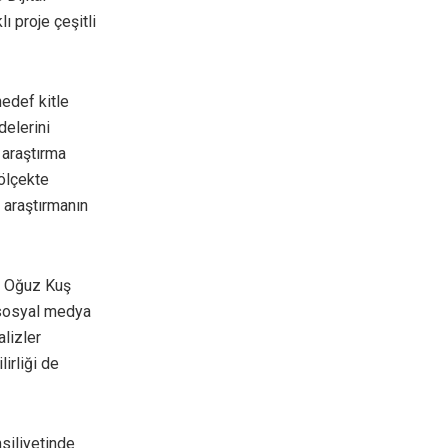
ı proje çeşitli
hedef kitle
delerini
 araştırma
ölçekte
 araştırmanın
r. Oğuz Kuş
n sosyal medya
lizler
irliği de
siliyetinde