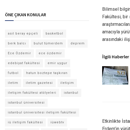
Bilimsel bilgi
ÖNE ÇIKAN KONULAR
Fakültesi, bir
araştırmacıla
amacıyla yürüt
asil beray epçeli
basketbol
arasındaki iliş
berk balcı
bulut tümerdem
deprem
Ece Özdemir
ece özdemir
İlgili Haberler
edebiyat fakültesi
emir uygur
futbol
hatun boztepe taşkıran
iletim
iletim gazetesi
iletişim
iletişim fakültesi atölyeleri
istanbul
istanbul üniversitesi
istanbul üniversitesi iletişim fakültesi
Etkinlikte İst
iü iletişim fakültesi
iüwebtv
Erdem’in yürü