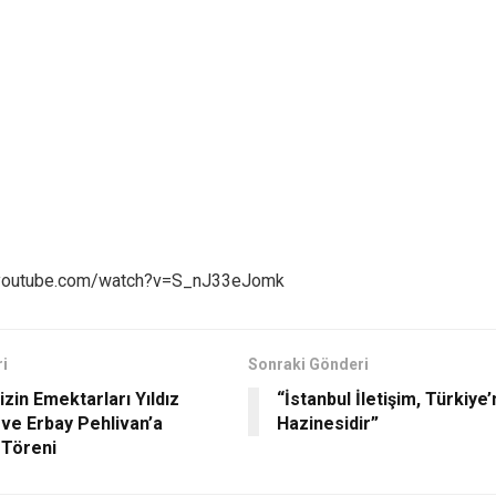
.youtube.com/watch?v=S_nJ33eJomk
i
Sonraki Gönderi
zin Emektarları Yıldız
“İstanbul İletişim, Türkiye’
 ve Erbay Pehlivan’a
Hazinesidir”
 Töreni