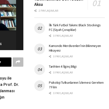
Aksu
2 PAYLAŞIMLAR
İlk Türk Futbol Takımı: Black Stockings
FC (Siyah Çoraplılar)
0 PAYLAŞIMLAR
Kamondo Merdivenleri’nin Bilinmeyen
Hikayesi
0 PAYLAŞIMLAR
r
Tarihten 4 İlginç Bilgi
0 PAYLAŞIMLAR
oyu ile
Psikoloji Tutkunlarının İzlemesi Gereken
a Prof. Dr.
7 Film
ğlanması
0 PAYLAŞIMLAR
ğın