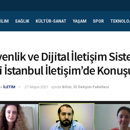
ILIM
SAĞLIK
KÜLTÜR-SANAT
YAŞAM
SPOR
TEKNOLO
m
enlik ve Dijital İletişim Sis
si İstanbul İletişim’de Konu
an
İLETİM
27 Mayıs 2021
içinde
Bilim
,
İÜ İletişim Fakültesi