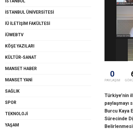
İSTANBUL
İSTANBUL ÜNIVERSITESI
İÜ İLETIŞIM FAKÜLTESI
İÜWEBTV
KÖŞE YAZILARI
KÜLTÜR-SANAT
MANSET HABER
0
MANSET YANI
PAYLAŞIM
GÖR
SAĞLIK
Türkiye’nin i
SPOR
paylaşmayı s
Burcu Kaya E
TEKNOLOJI
Sürecinde Dij
YAŞAM
Belirlenmesi”