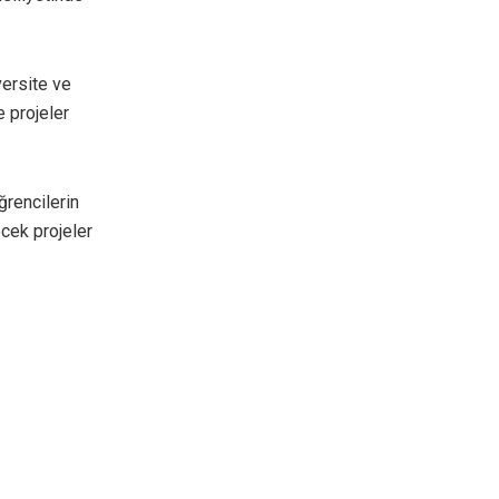
versite ve
 projeler
ğrencilerin
ecek projeler