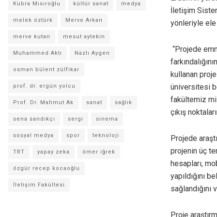
Kübra Mısıroğlu
kültür sanat
medya
İletişim Siste
melek öztürk
Merve Arkan
yönleriyle ele 
merve kutan
mesut aytekin
“Projede emniy
Muhammed Aktı
Nazlı Aygen
farkındalığını
osman bülent zülfikar
kullanan proje
üniversitesi 
prof. dr. ergün yolcu
fakültemiz mi
Prof. Dr. Mahmut Ak
sanat
sağlık
çıkış noktaları
sena sandıkçı
sergi
sinema
sosyal medya
spor
teknoloji
Projede araştı
projenin üç t
TRT
yapay zeka
ömer iğrek
hesapları, mo
özgür recep kocaoğlu
yapıldığını be
İletişim Fakültesi
sağlandığını v
Proje araştır