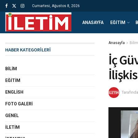
Cumartesi, Ağustos 8, 2026
ANASAYFA
EĞITIM
B
Anasayfa
Bili
HABER KATEGORİLERİ
İç Güv
BILIM
İlişki
EĞITIM
ENGLISH
Tarafınd
FOTO GALERI
GENEL
İLETIM