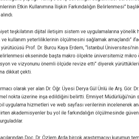
mlerinin Etkin Kullanımına İlişkin Farkındalığın Belirlenmesi” başlıkl
alındı.
et teşkilatının dijital iletişim sistem ve uygulamalarına yönelik 
n ve kullanım yeterliliklerinin ölçülmesini sağlamak amaçlandı” ifa
 yürütücüsü Prof. Dr. Burcu Kaya Erdem, “İstanbul Üniversitesi’nin
belirlenmesi ekseninde başta makro ölçekte üniversitemiz mikro 
syon ve vizyonunu önemli ölçüde revize etti” diyerek yürüttükleri
na dikkat çekti.
rmacı olarak yer alan Dr. Öğr. Üyesi Derya Gül Ünlü ile Arş. Gör. D
emel nokta üzerine inşa edildiğini belirtti. Emniyet Müdürlüğü’nü
bil uygulama hizmetleri ve web sayfası verilerinin incelenerek ana
lirten akademisyenler bu yol ile farkındalığın ölçülmesinde güvenil
urguladılar.
macılarından Doç. Dr. Özlem Arda birçok araştırmacıyı kurumun tem