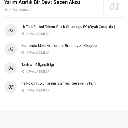
Yarım Asırlık Bir Dev : Sezen Aksu
2 PAYLAŞIMLAR
İlk Türk Futbol Takımı: Black Stockings FC (Siyah Çoraplılar)
0 PAYLAŞIMLAR
Kamondo Merdivenleri’nin Bilinmeyen Hikayesi
0 PAYLAŞIMLAR
Tarihten 4 İlginç Bilgi
0 PAYLAŞIMLAR
Psikoloji Tutkunlarının İzlemesi Gereken 7 Film
0 PAYLAŞIMLAR