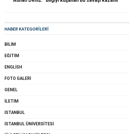
Adnan Deniz: ”Bilgiyi kuşanan bu savaşı kazanır”
HABER KATEGORİLERİ
BILIM
EĞITIM
ENGLISH
FOTO GALERI
GENEL
İLETIM
İSTANBUL
İSTANBUL ÜNIVERSITESI