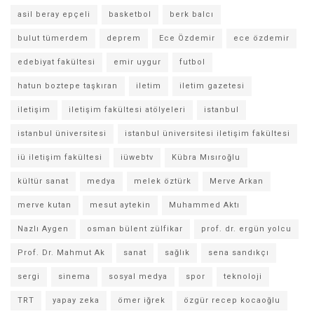
asil beray epçeli
basketbol
berk balcı
bulut tümerdem
deprem
Ece Özdemir
ece özdemir
edebiyat fakültesi
emir uygur
futbol
hatun boztepe taşkıran
iletim
iletim gazetesi
iletişim
iletişim fakültesi atölyeleri
istanbul
istanbul üniversitesi
istanbul üniversitesi iletişim fakültesi
iü iletişim fakültesi
iüwebtv
Kübra Mısıroğlu
kültür sanat
medya
melek öztürk
Merve Arkan
merve kutan
mesut aytekin
Muhammed Aktı
Nazlı Aygen
osman bülent zülfikar
prof. dr. ergün yolcu
Prof. Dr. Mahmut Ak
sanat
sağlık
sena sandıkçı
sergi
sinema
sosyal medya
spor
teknoloji
TRT
yapay zeka
ömer iğrek
özgür recep kocaoğlu