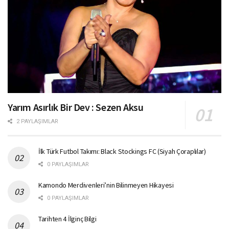
Yarım Asırlık Bir Dev : Sezen Aksu
2 PAYLAŞIMLAR
İlk Türk Futbol Takımı: Black Stockings FC (Siyah Çoraplılar)
0 PAYLAŞIMLAR
Kamondo Merdivenleri’nin Bilinmeyen Hikayesi
0 PAYLAŞIMLAR
Tarihten 4 İlginç Bilgi