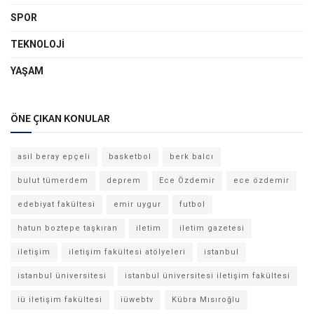
SPOR
TEKNOLOJI
YAŞAM
ÖNE ÇIKAN KONULAR
asil beray epçeli
basketbol
berk balcı
bulut tümerdem
deprem
Ece Özdemir
ece özdemir
edebiyat fakültesi
emir uygur
futbol
hatun boztepe taşkıran
iletim
iletim gazetesi
iletişim
iletişim fakültesi atölyeleri
istanbul
istanbul üniversitesi
istanbul üniversitesi iletişim fakültesi
iü iletişim fakültesi
iüwebtv
Kübra Mısıroğlu