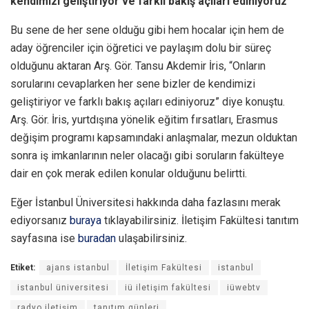
kendimizi geliştiriyor ve farklı bakış açıları ediniyoruz”
Bu sene de her sene olduğu gibi hem hocalar için hem de
aday öğrenciler için öğretici ve paylaşım dolu bir süreç
olduğunu aktaran Arş. Gör. Tansu Akdemir İris, “Onların
sorularını cevaplarken her sene bizler de kendimizi
geliştiriyor ve farklı bakış açıları ediniyoruz” diye konuştu.
Arş. Gör. İris, yurtdışına yönelik eğitim fırsatları, Erasmus
değişim programı kapsamındaki anlaşmalar, mezun olduktan
sonra iş imkanlarının neler olacağı gibi soruların fakülteye
dair en çok merak edilen konular olduğunu belirtti.
Eğer İstanbul Üniversitesi hakkında daha fazlasını merak
ediyorsanız
buraya
tıklayabilirsiniz. İletişim Fakültesi tanıtım
sayfasına ise
buradan
ulaşabilirsiniz.
Etiket:
ajans istanbul
İletişim Fakültesi
istanbul
istanbul üniversitesi
iü iletişim fakültesi
iüwebtv
radyo iletişim
tanıtım günleri