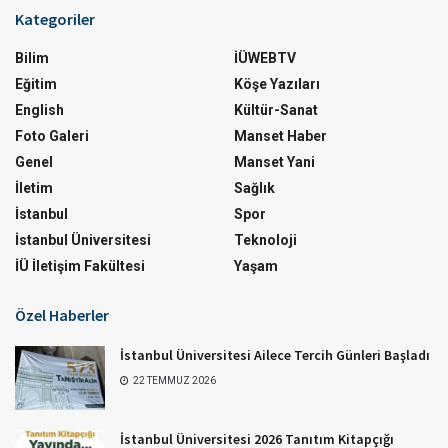
Kategoriler
Bilim
İÜWEBTV
Eğitim
Köşe Yazıları
English
Kültür-Sanat
Foto Galeri
Manset Haber
Genel
Manset Yani
İletim
Sağlık
İstanbul
Spor
İstanbul Üniversitesi
Teknoloji
İÜ İletişim Fakültesi
Yaşam
Özel Haberler
İstanbul Üniversitesi Ailece Tercih Günleri Başladı
22 TEMMUZ 2026
İstanbul Üniversitesi 2026 Tanıtım Kitapçığı