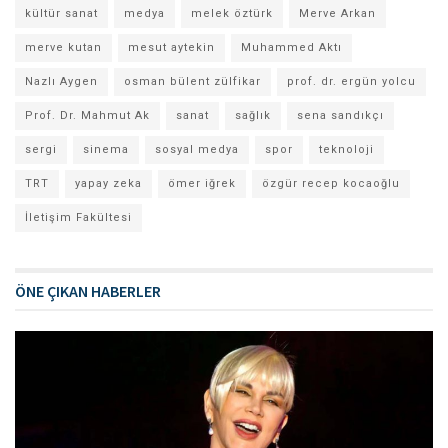
kültür sanat
medya
melek öztürk
Merve Arkan
merve kutan
mesut aytekin
Muhammed Aktı
Nazlı Aygen
osman bülent zülfikar
prof. dr. ergün yolcu
Prof. Dr. Mahmut Ak
sanat
sağlık
sena sandıkçı
sergi
sinema
sosyal medya
spor
teknoloji
TRT
yapay zeka
ömer iğrek
özgür recep kocaoğlu
İletişim Fakültesi
ÖNE ÇIKAN HABERLER