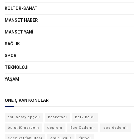
KÜLTÜR-SANAT
MANSET HABER
MANSET YANI
SAĞLIK
SPOR
TEKNOLOJI
YAŞAM
ÖNE ÇIKAN KONULAR
asil beray epçeli
basketbol
berk balcı
bulut tümerdem
deprem
Ece Özdemir
ece özdemir
edebiyat fakültesi
emir uygur
futbol