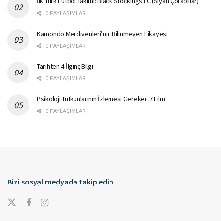
İlk Türk Futbol Takımı: Black Stockings FC (Siyah Çoraplılar)
0 PAYLAŞIMLAR
Kamondo Merdivenleri’nin Bilinmeyen Hikayesi
0 PAYLAŞIMLAR
Tarihten 4 İlginç Bilgi
0 PAYLAŞIMLAR
Psikoloji Tutkunlarının İzlemesi Gereken 7 Film
0 PAYLAŞIMLAR
Bizi sosyal medyada takip edin