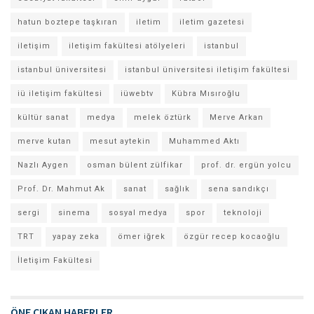
hatun boztepe taşkıran
iletim
iletim gazetesi
iletişim
iletişim fakültesi atölyeleri
istanbul
istanbul üniversitesi
istanbul üniversitesi iletişim fakültesi
iü iletişim fakültesi
iüwebtv
Kübra Mısıroğlu
kültür sanat
medya
melek öztürk
Merve Arkan
merve kutan
mesut aytekin
Muhammed Aktı
Nazlı Aygen
osman bülent zülfikar
prof. dr. ergün yolcu
Prof. Dr. Mahmut Ak
sanat
sağlık
sena sandıkçı
sergi
sinema
sosyal medya
spor
teknoloji
TRT
yapay zeka
ömer iğrek
özgür recep kocaoğlu
İletişim Fakültesi
ÖNE ÇIKAN HABERLER