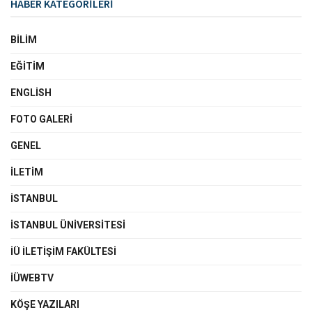
HABER KATEGORİLERİ
BILIM
EĞITIM
ENGLISH
FOTO GALERI
GENEL
İLETIM
İSTANBUL
İSTANBUL ÜNIVERSITESI
İÜ İLETIŞIM FAKÜLTESI
İÜWEBTV
KÖŞE YAZILARI