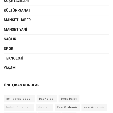
KÖŞE YAZILARI
KÜLTÜR-SANAT
MANSET HABER
MANSET YANI
SAĞLIK
SPOR
TEKNOLOJI
YAŞAM
ÖNE ÇIKAN KONULAR
asil beray epçeli
basketbol
berk balcı
bulut tümerdem
deprem
Ece Özdemir
ece özdemir