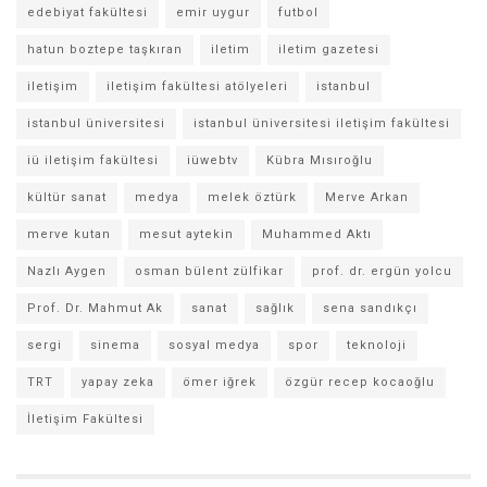
edebiyat fakültesi
emir uygur
futbol
hatun boztepe taşkıran
iletim
iletim gazetesi
iletişim
iletişim fakültesi atölyeleri
istanbul
istanbul üniversitesi
istanbul üniversitesi iletişim fakültesi
iü iletişim fakültesi
iüwebtv
Kübra Mısıroğlu
kültür sanat
medya
melek öztürk
Merve Arkan
merve kutan
mesut aytekin
Muhammed Aktı
Nazlı Aygen
osman bülent zülfikar
prof. dr. ergün yolcu
Prof. Dr. Mahmut Ak
sanat
sağlık
sena sandıkçı
sergi
sinema
sosyal medya
spor
teknoloji
TRT
yapay zeka
ömer iğrek
özgür recep kocaoğlu
İletişim Fakültesi