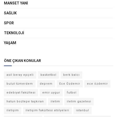
MANSET YANI
SAĞLIK
SPOR
TEKNOLOJI
YAŞAM
ÖNE ÇIKAN KONULAR
asil beray epçeli
basketbol
berk balcı
bulut tümerdem
deprem
Ece Özdemir
ece özdemir
edebiyat fakültesi
emir uygur
futbol
hatun boztepe taşkıran
iletim
iletim gazetesi
iletişim
iletişim fakültesi atölyeleri
istanbul