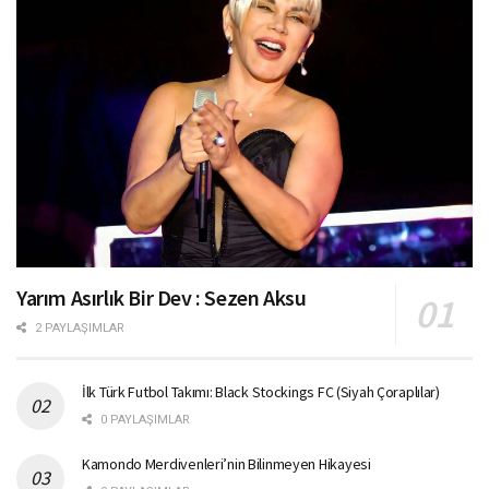
Yarım Asırlık Bir Dev : Sezen Aksu
2 PAYLAŞIMLAR
İlk Türk Futbol Takımı: Black Stockings FC (Siyah Çoraplılar)
0 PAYLAŞIMLAR
Kamondo Merdivenleri’nin Bilinmeyen Hikayesi