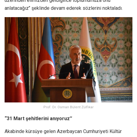
üzerinden elimizden geldiğince toplumumuza onu
anlatacağız’’ şeklinde devam ederek sözlerini noktaladı.
Prof. Dr. Osman Bülent Zülfikar
“31 Mart şehitlerini anıyoruz’’
Akabinde kürsüye gelen Azerbaycan Cumhuriyeti Kültür