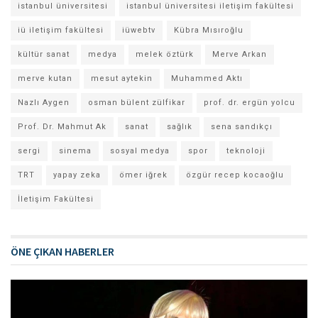
istanbul üniversitesi
istanbul üniversitesi iletişim fakültesi
iü iletişim fakültesi
iüwebtv
Kübra Mısıroğlu
kültür sanat
medya
melek öztürk
Merve Arkan
merve kutan
mesut aytekin
Muhammed Aktı
Nazlı Aygen
osman bülent zülfikar
prof. dr. ergün yolcu
Prof. Dr. Mahmut Ak
sanat
sağlık
sena sandıkçı
sergi
sinema
sosyal medya
spor
teknoloji
TRT
yapay zeka
ömer iğrek
özgür recep kocaoğlu
İletişim Fakültesi
ÖNE ÇIKAN HABERLER