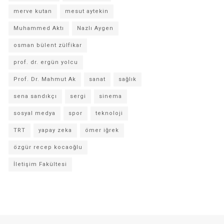
merve kutan
mesut aytekin
Muhammed Aktı
Nazlı Aygen
osman bülent zülfikar
prof. dr. ergün yolcu
Prof. Dr. Mahmut Ak
sanat
sağlık
sena sandıkçı
sergi
sinema
sosyal medya
spor
teknoloji
TRT
yapay zeka
ömer iğrek
özgür recep kocaoğlu
İletişim Fakültesi