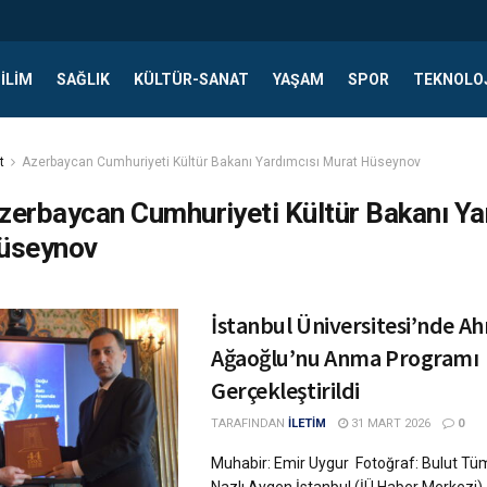
ILIM
SAĞLIK
KÜLTÜR-SANAT
YAŞAM
SPOR
TEKNOLO
t
Azerbaycan Cumhuriyeti Kültür Bakanı Yardımcısı Murat Hüseynov
zerbaycan Cumhuriyeti Kültür Bakanı Ya
üseynov
İstanbul Üniversitesi’nde A
Ağaoğlu’nu Anma Programı
Gerçekleştirildi
TARAFINDAN
İLETİM
31 MART 2026
0
Muhabir: Emir Uygur Fotoğraf: Bulut Tü