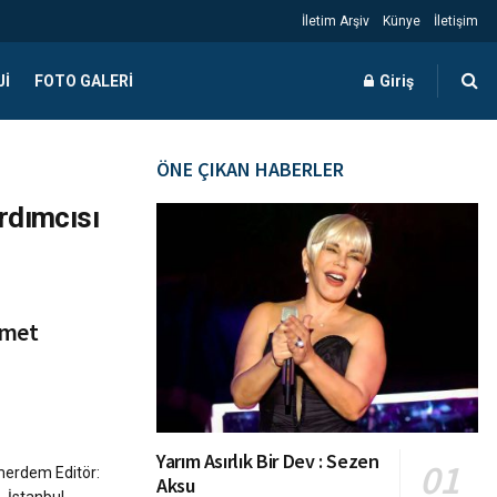
İletim Arşiv
Künye
İletişim
JI
FOTO GALERI
Giriş
ÖNE ÇIKAN HABERLER
rdımcısı
hmet
Yarım Asırlık Bir Dev : Sezen
merdem Editör:
Aksu