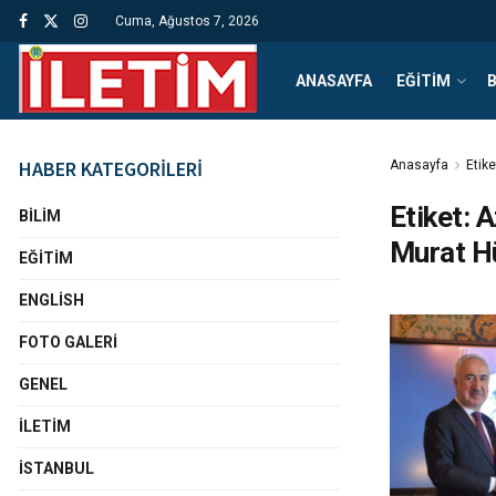
Cuma, Ağustos 7, 2026
ANASAYFA
EĞITIM
B
HABER KATEGORİLERİ
Anasayfa
Etike
Etiket:
A
BILIM
Murat H
EĞITIM
ENGLISH
FOTO GALERI
GENEL
İLETIM
İSTANBUL