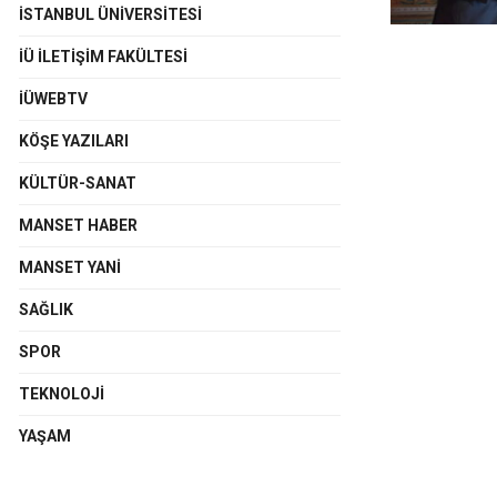
İSTANBUL ÜNIVERSITESI
İÜ İLETIŞIM FAKÜLTESI
İÜWEBTV
KÖŞE YAZILARI
KÜLTÜR-SANAT
MANSET HABER
MANSET YANI
SAĞLIK
SPOR
TEKNOLOJI
YAŞAM