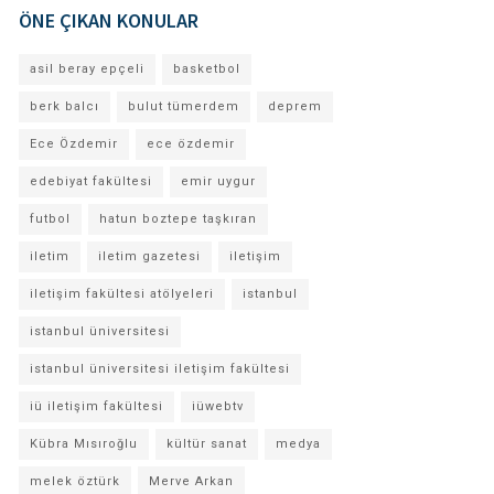
ÖNE ÇIKAN KONULAR
asil beray epçeli
basketbol
berk balcı
bulut tümerdem
deprem
Ece Özdemir
ece özdemir
edebiyat fakültesi
emir uygur
futbol
hatun boztepe taşkıran
iletim
iletim gazetesi
iletişim
iletişim fakültesi atölyeleri
istanbul
istanbul üniversitesi
istanbul üniversitesi iletişim fakültesi
iü iletişim fakültesi
iüwebtv
Kübra Mısıroğlu
kültür sanat
medya
melek öztürk
Merve Arkan