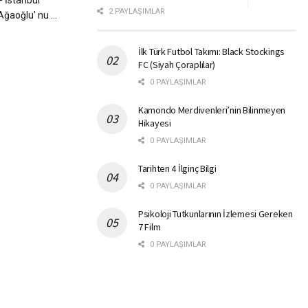
- İstanbul
2 PAYLAŞIMLAR
ğaoğlu' nu ...
İlk Türk Futbol Takımı: Black Stockings
FC (Siyah Çoraplılar)
0 PAYLAŞIMLAR
Kamondo Merdivenleri’nin Bilinmeyen
Hikayesi
0 PAYLAŞIMLAR
Tarihten 4 İlginç Bilgi
0 PAYLAŞIMLAR
Psikoloji Tutkunlarının İzlemesi Gereken
7 Film
0 PAYLAŞIMLAR