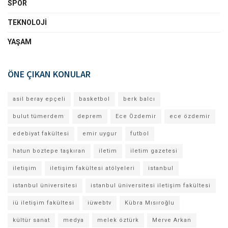
SPOR
TEKNOLOJI
YAŞAM
ÖNE ÇIKAN KONULAR
asil beray epçeli
basketbol
berk balcı
bulut tümerdem
deprem
Ece Özdemir
ece özdemir
edebiyat fakültesi
emir uygur
futbol
hatun boztepe taşkıran
iletim
iletim gazetesi
iletişim
iletişim fakültesi atölyeleri
istanbul
istanbul üniversitesi
istanbul üniversitesi iletişim fakültesi
iü iletişim fakültesi
iüwebtv
Kübra Mısıroğlu
kültür sanat
medya
melek öztürk
Merve Arkan