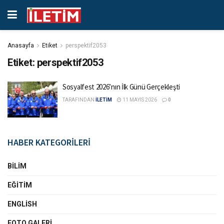
Anasayfa
Etiket
perspektif2053
Etiket:
perspektif2053
Sosyalfest 2026’nın İlk Günü Gerçekleşti
TARAFINDAN
İLETİM
11 MAYIS 2026
0
HABER KATEGORİLERİ
BILIM
EĞITIM
ENGLISH
FOTO GALERI