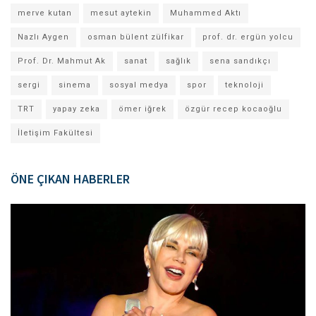
merve kutan
mesut aytekin
Muhammed Aktı
Nazlı Aygen
osman bülent zülfikar
prof. dr. ergün yolcu
Prof. Dr. Mahmut Ak
sanat
sağlık
sena sandıkçı
sergi
sinema
sosyal medya
spor
teknoloji
TRT
yapay zeka
ömer iğrek
özgür recep kocaoğlu
İletişim Fakültesi
ÖNE ÇIKAN HABERLER