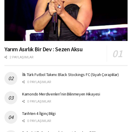
Yarım Asırlık Bir Dev : Sezen Aksu
2 PAYLAŞIMLAR
İlk Türk Futbol Takımı: Black Stockings FC (Siyah Çoraplılar)
0 PAYLAŞIMLAR
Kamondo Merdivenleri’nin Bilinmeyen Hikayesi
0 PAYLAŞIMLAR
Tarihten 4 İlginç Bilgi
0 PAYLAŞIMLAR