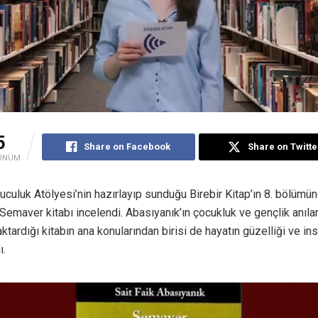
5
Share on Facebook
Share on Twitte
ÜNÜM
uluk Atölyesi’nin hazırlayıp sunduğu Birebir Kitap’ın 8. bölümün
Semaver kitabı incelendi. Abasıyanık’ın çocukluk ve gençlik anılar
ktardığı kitabın ana konularından birisi de hayatın güzelliği ve in
ı.