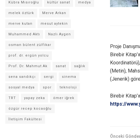
Kübra Mısıroğlu
kültür sanat
medya
melek öztürk
Merve Arkan
merve kutan
mesut aytekin
Muhammed Aktı
Nazlı Aygen
osman bülent zülfikar
Proje Danışma
Birebir Kitap
prof. dr. ergün yolcu
Koordinatörü)
Prof. Dr. Mahmut Ak
sanat
sağlık
(Metin), Mahs
sena sandıkçı
sergi
sinema
(Jenerik) göre
sosyal medya
spor
teknoloji
Birebir Kitap’
TRT
yapay zeka
ömer iğrek
https://www
özgür recep kocaoğlu
İletişim Fakültesi
Önceki Gönder