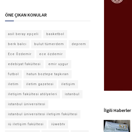
ÖNE ÇIKAN KONULAR
asil beray epçeli
basketbol
berk balcı
bulut tümerdem
deprem
Ece Özdemir
ece özdemir
edebiyat fakültesi
emir uygur
futbol
hatun boztepe taşkıran
iletim
iletim gazetesi
iletişim
iletişim fakültesi atölyeleri
istanbul
istanbul üniversitesi
İlgili Haberler
istanbul üniversitesi iletişim fakültesi
iü iletişim fakültesi
iüwebtv