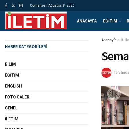
Cumartesi, Ağustos 8, 2026
ANASAYFA
EĞITIM
B
Anasayfa
İÜ İl
HABER KATEGORİLERİ
Semav
BILIM
Tarafınd
EĞITIM
ENGLISH
FOTO GALERI
GENEL
İLETIM