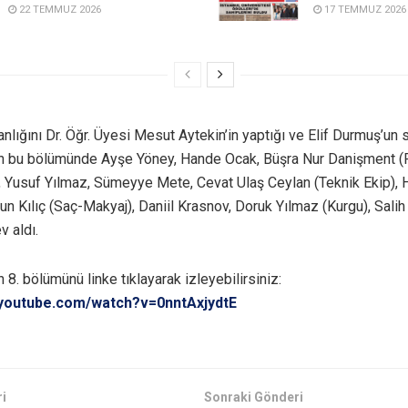
22 TEMMUZ 2026
17 TEMMUZ 2026
nlığını Dr. Öğr. Üyesi Mesut Aytekin’in yaptığı ve Elif Durmuş’un
’ın bu bölümünde Ayşe Yöney, Hande Ocak, Büşra Nur Danişment 
, Yusuf Yılmaz, Sümeyye Mete, Cevat Ulaş Ceylan (Teknik Ekip),
un Kılıç (Saç-Makyaj), Daniil Krasnov, Doruk Yılmaz (Kurgu), Sali
v aldı.
ın 8. bölümünü linke tıklayarak izleyebilirsiniz:
.youtube.com/watch?v=0nntAxjydtE
i
Sonraki Gönderi