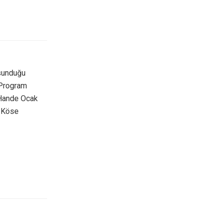
 sunduğu
(Program
 Hande Ocak
h Köse