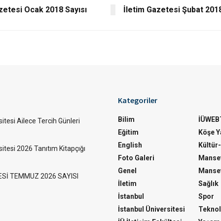
zetesi Ocak 2018 Sayısı
İletim Gazetesi Şubat 2018
Kategoriler
Bilim
İÜWEB
itesi Ailece Tercih Günleri
Eğitim
Köşe Ya
English
Kültür
sitesi 2026 Tanıtım Kitapçığı
Foto Galeri
Manset
Genel
Manset
ESİ TEMMUZ 2026 SAYISI
İletim
Sağlık
İstanbul
Spor
İstanbul Üniversitesi
Teknol