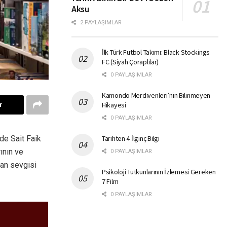
Aksu
2 PAYLAŞIMLAR
İlk Türk Futbol Takımı: Black Stockings
FC (Siyah Çoraplılar)
0 PAYLAŞIMLAR
Kamondo Merdivenleri’nin Bilinmeyen
Hikayesi
r
0 PAYLAŞIMLAR
de Sait Faik
Tarihten 4 İlginç Bilgi
ının ve
0 PAYLAŞIMLAR
san sevgisi
Psikoloji Tutkunlarının İzlemesi Gereken
7 Film
0 PAYLAŞIMLAR