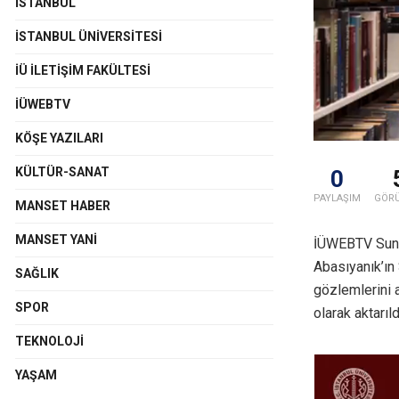
İSTANBUL
İSTANBUL ÜNIVERSITESI
İÜ İLETIŞIM FAKÜLTESI
İÜWEBTV
KÖŞE YAZILARI
KÜLTÜR-SANAT
0
PAYLAŞIM
GÖR
MANSET HABER
MANSET YANI
İÜWEBTV Sunuc
Abasıyanık’ın 
SAĞLIK
gözlemlerini a
SPOR
olarak aktarıld
TEKNOLOJI
YAŞAM