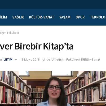
ILIM
SAĞLIK
KÜLTÜR-SANAT
YAŞAM
SPOR
TEKNOLO
etişim Fakültesi
er Birebir Kitap’ta
an
İLETİM
18 Mayıs 2018
içinde
İÜ İletişim Fakültesi
,
Kültür-Sanat