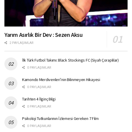
Yarım Asırlık Bir Dev : Sezen Aksu
2 PAYLAŞIMLAR
İlk Türk Futbol Takımı: Black Stockings FC (Siyah Çoraplılar)
0 PAYLAŞIMLAR
Kamondo Merdivenleri’nin Bilinmeyen Hikayesi
0 PAYLAŞIMLAR
Tarihten 4 İlginç Bilgi
0 PAYLAŞIMLAR
Psikoloji Tutkunlarının İzlemesi Gereken 7 Film
0 PAYLAŞIMLAR