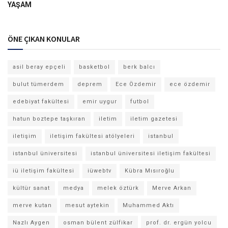
YAŞAM
ÖNE ÇIKAN KONULAR
asil beray epçeli
basketbol
berk balcı
bulut tümerdem
deprem
Ece Özdemir
ece özdemir
edebiyat fakültesi
emir uygur
futbol
hatun boztepe taşkıran
iletim
iletim gazetesi
iletişim
iletişim fakültesi atölyeleri
istanbul
istanbul üniversitesi
istanbul üniversitesi iletişim fakültesi
iü iletişim fakültesi
iüwebtv
Kübra Mısıroğlu
kültür sanat
medya
melek öztürk
Merve Arkan
merve kutan
mesut aytekin
Muhammed Aktı
Nazlı Aygen
osman bülent zülfikar
prof. dr. ergün yolcu