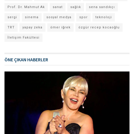
Prof. Dr. Mahmut Ak
sanat
sağlık
sena sandıkçı
sergi
sinema
sosyal medya
spor
teknoloji
TRT
yapay zeka
ömer iğrek
özgür recep kocaoğlu
İletişim Fakültesi
ÖNE ÇIKAN HABERLER