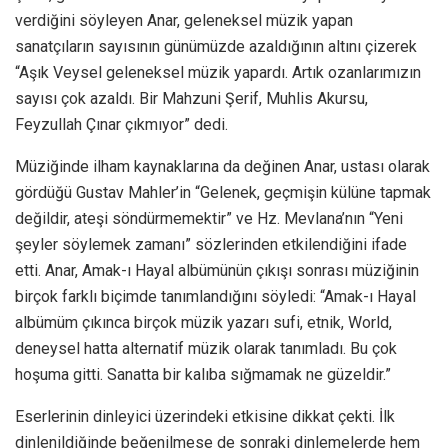
verdiğini söyleyen Anar, geleneksel müzik yapan
sanatçıların sayısının günümüzde azaldığının altını çizerek
“Aşık Veysel geleneksel müzik yapardı. Artık ozanlarımızın
sayısı çok azaldı. Bir Mahzuni Şerif, Muhlis Akursu,
Feyzullah Çınar çıkmıyor” dedi.
Müziğinde ilham kaynaklarına da değinen Anar, ustası olarak
gördüğü Gustav Mahler’in “Gelenek, geçmişin külüne tapmak
değildir, ateşi söndürmemektir” ve Hz. Mevlana’nın “Yeni
şeyler söylemek zamanı” sözlerinden etkilendiğini ifade
etti. Anar, Amak-ı Hayal albümünün çıkışı sonrası müziğinin
birçok farklı biçimde tanımlandığını söyledi: “Amak-ı Hayal
albümüm çıkınca birçok müzik yazarı sufi, etnik, World,
deneysel hatta alternatif müzik olarak tanımladı. Bu çok
hoşuma gitti. Sanatta bir kalıba sığmamak ne güzeldir.”
Eserlerinin dinleyici üzerindeki etkisine dikkat çekti. İlk
dinlenildiğinde beğenilmese de sonraki dinlemelerde hem