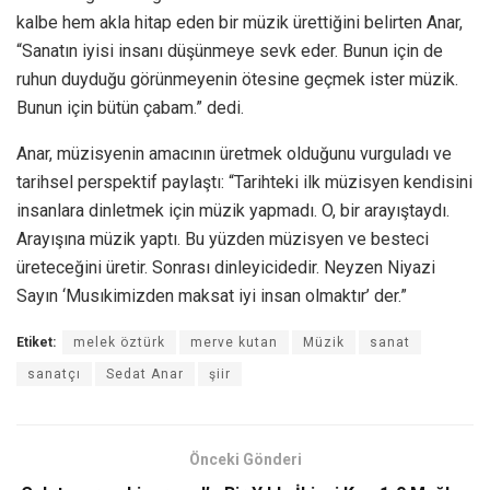
kalbe hem akla hitap eden bir müzik ürettiğini belirten Anar,
“Sanatın iyisi insanı düşünmeye sevk eder. Bunun için de
ruhun duyduğu görünmeyenin ötesine geçmek ister müzik.
Bunun için bütün çabam.” dedi.
Anar, müzisyenin amacının üretmek olduğunu vurguladı ve
tarihsel perspektif paylaştı: “Tarihteki ilk müzisyen kendisini
insanlara dinletmek için müzik yapmadı. O, bir arayıştaydı.
Arayışına müzik yaptı. Bu yüzden müzisyen ve besteci
üreteceğini üretir. Sonrası dinleyicidedir. Neyzen Niyazi
Sayın ‘Musıkimizden maksat iyi insan olmaktır’ der.”
Etiket:
melek öztürk
merve kutan
Müzik
sanat
sanatçı
Sedat Anar
şiir
Önceki Gönderi