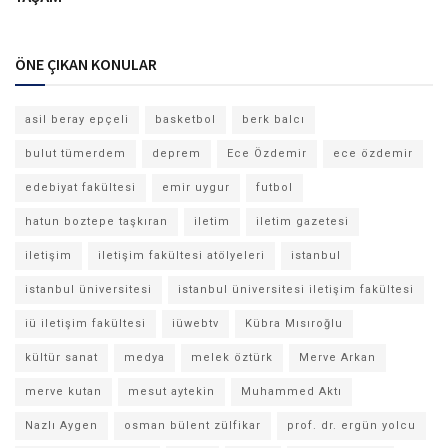
ÖNE ÇIKAN KONULAR
asil beray epçeli
basketbol
berk balcı
bulut tümerdem
deprem
Ece Özdemir
ece özdemir
edebiyat fakültesi
emir uygur
futbol
hatun boztepe taşkıran
iletim
iletim gazetesi
iletişim
iletişim fakültesi atölyeleri
istanbul
istanbul üniversitesi
istanbul üniversitesi iletişim fakültesi
iü iletişim fakültesi
iüwebtv
Kübra Mısıroğlu
kültür sanat
medya
melek öztürk
Merve Arkan
merve kutan
mesut aytekin
Muhammed Aktı
Nazlı Aygen
osman bülent zülfikar
prof. dr. ergün yolcu