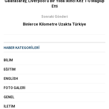
Galatasaray, Liverpool’u Bir Yılda İkinci Kez 1-0 Mağlup
Etti
Sonraki Gönderi
Binlerce Kilometre Uzakta Türkiye
HABER KATEGORİLERİ
BILIM
EĞITIM
ENGLISH
FOTO GALERI
GENEL
İLETIM