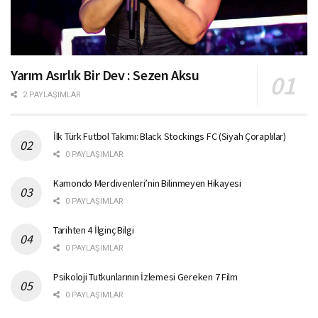
Yarım Asırlık Bir Dev : Sezen Aksu
2 PAYLAŞIMLAR
İlk Türk Futbol Takımı: Black Stockings FC (Siyah Çoraplılar)
0 PAYLAŞIMLAR
Kamondo Merdivenleri’nin Bilinmeyen Hikayesi
0 PAYLAŞIMLAR
Tarihten 4 İlginç Bilgi
0 PAYLAŞIMLAR
Psikoloji Tutkunlarının İzlemesi Gereken 7 Film
0 PAYLAŞIMLAR