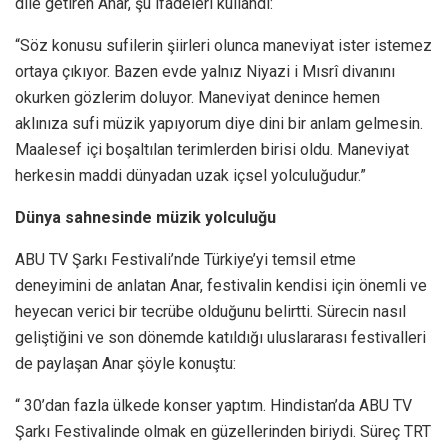
dile getiren Anar, şu ifadeleri kullandı:
“Söz konusu sufilerin şiirleri olunca maneviyat ister istemez
ortaya çıkıyor. Bazen evde yalnız Niyazi i Mısrî divanını
okurken gözlerim doluyor. Maneviyat denince hemen
aklınıza sufi müzik yapıyorum diye dini bir anlam gelmesin.
Maalesef içi boşaltılan terimlerden birisi oldu. Maneviyat
herkesin maddi dünyadan uzak içsel yolculuğudur.”
Dünya sahnesinde müzik yolculuğu
ABU TV Şarkı Festivali’nde Türkiye’yi temsil etme
deneyimini de anlatan Anar, festivalin kendisi için önemli ve
heyecan verici bir tecrübe olduğunu belirtti. Sürecin nasıl
geliştiğini ve son dönemde katıldığı uluslararası festivalleri
de paylaşan Anar şöyle konuştu:
“ 30’dan fazla ülkede konser yaptım. Hindistan’da ABU TV
Şarkı Festivalinde olmak en güzellerinden biriydi. Süreç TRT