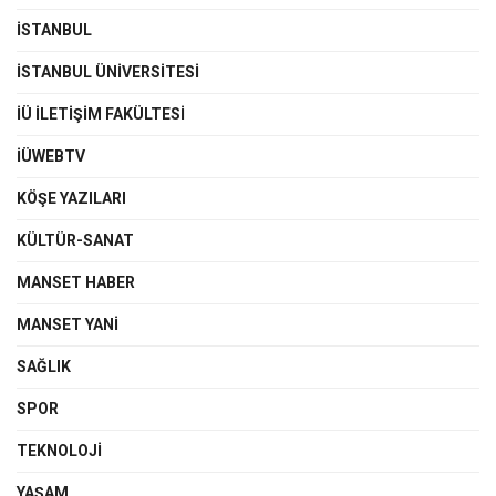
İSTANBUL
İSTANBUL ÜNIVERSITESI
İÜ İLETIŞIM FAKÜLTESI
İÜWEBTV
KÖŞE YAZILARI
KÜLTÜR-SANAT
MANSET HABER
MANSET YANI
SAĞLIK
SPOR
TEKNOLOJI
YAŞAM