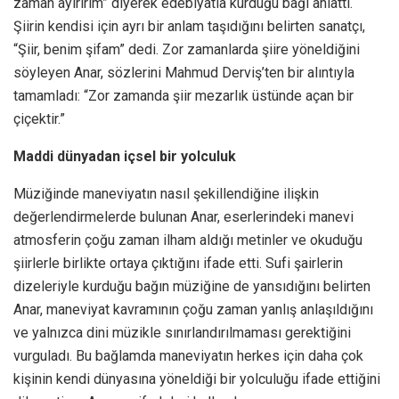
zaman ayırırım” diyerek edebiyatla kurduğu bağı anlattı.
Şiirin kendisi için ayrı bir anlam taşıdığını belirten sanatçı,
“Şiir, benim şifam” dedi. Zor zamanlarda şiire yöneldiğini
söyleyen Anar, sözlerini Mahmud Derviş’ten bir alıntıyla
tamamladı: “Zor zamanda şiir mezarlık üstünde açan bir
çiçektir.”
Maddi dünyadan içsel bir yolculuk
Müziğinde maneviyatın nasıl şekillendiğine ilişkin
değerlendirmelerde bulunan Anar, eserlerindeki manevi
atmosferin çoğu zaman ilham aldığı metinler ve okuduğu
şiirlerle birlikte ortaya çıktığını ifade etti. Sufi şairlerin
dizeleriyle kurduğu bağın müziğine de yansıdığını belirten
Anar, maneviyat kavramının çoğu zaman yanlış anlaşıldığını
ve yalnızca dini müzikle sınırlandırılmaması gerektiğini
vurguladı. Bu bağlamda maneviyatın herkes için daha çok
kişinin kendi dünyasına yöneldiği bir yolculuğu ifade ettiğini