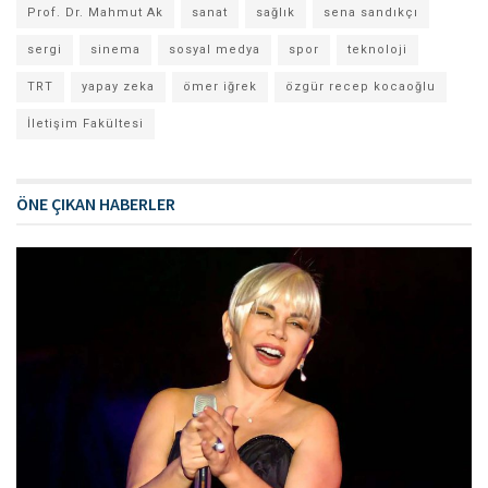
Prof. Dr. Mahmut Ak
sanat
sağlık
sena sandıkçı
sergi
sinema
sosyal medya
spor
teknoloji
TRT
yapay zeka
ömer iğrek
özgür recep kocaoğlu
İletişim Fakültesi
ÖNE ÇIKAN HABERLER