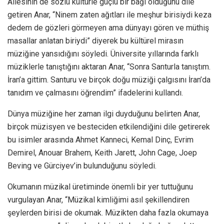
Ailesinin de sözlü kültürle güçlü bir bağı olduğunu dile
getiren Anar, “Ninem zaten ağıtları ile meşhur birisiydi keza
dedem de gözleri görmeyen ama dünyayı gören ve müthiş
masallar anlatan biriydi” diyerek bu kültürel mirasın
müziğine yansıdığını söyledi. Üniversite yıllarında farklı
müziklerle tanıştığını aktaran Anar, “Sonra Santurla tanıştım.
İran’a gittim. Santuru ve birçok doğu müziği çalgısını İran’da
tanıdım ve çalmasını öğrendim” ifadelerini kullandı.
Dünya müziğine her zaman ilgi duyduğunu belirten Anar,
birçok müzisyen ve besteciden etkilendiğini dile getirerek
bu isimler arasında Ahmet Kanneci, Kemal Dinç, Evrim
Demirel, Anouar Brahem, Keith Jarett, John Cage, Joep
Beving ve Gürciyev’in bulunduğunu söyledi.
Okumanın müzikal üretiminde önemli bir yer tuttuğunu
vurgulayan Anar, “Müzikal kimliğimi asıl şekillendiren
şeylerden birisi de okumak. Müzikten daha fazla okumaya