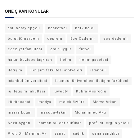
ÖNE ÇIKAN KONULAR
asil beray epçeli
basketbol
berk balcı
bulut tümerdem
deprem
Ece Özdemir
ece özdemir
edebiyat fakültesi
emir uygur
futbol
hatun boztepe taşkıran
iletim
iletim gazetesi
iletişim
iletişim fakültesi atölyeleri
istanbul
istanbul üniversitesi
istanbul üniversitesi iletişim fakültesi
iü iletişim fakültesi
iüwebtv
Kübra Mısıroğlu
kültür sanat
medya
melek öztürk
Merve Arkan
merve kutan
mesut aytekin
Muhammed Aktı
Nazlı Aygen
osman bülent zülfikar
prof. dr. ergün yolcu
Prof. Dr. Mahmut Ak
sanat
sağlık
sena sandıkçı