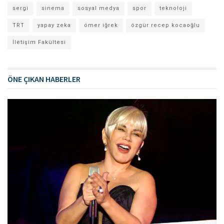
sergi
sinema
sosyal medya
spor
teknoloji
TRT
yapay zeka
ömer iğrek
özgür recep kocaoğlu
İletişim Fakültesi
ÖNE ÇIKAN HABERLER