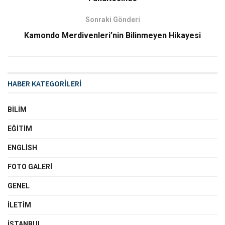
Sonraki Gönderi
Kamondo Merdivenleri’nin Bilinmeyen Hikayesi
HABER KATEGORİLERİ
BILIM
EĞITIM
ENGLISH
FOTO GALERI
GENEL
İLETIM
İSTANBUL