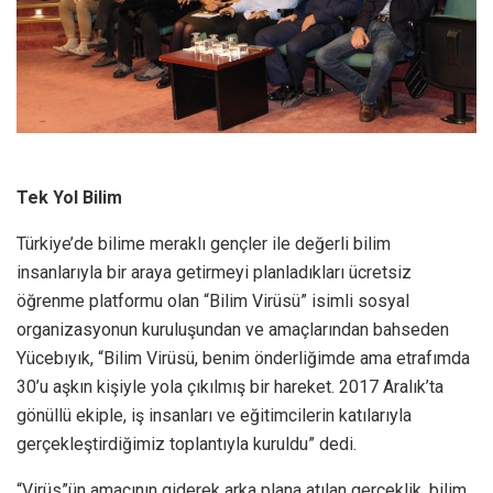
Tek Yol Bilim
Türkiye’de bilime meraklı gençler ile değerli bilim
insanlarıyla bir araya getirmeyi planladıkları ücretsiz
öğrenme platformu olan “Bilim Virüsü” isimli sosyal
organizasyonun kuruluşundan ve amaçlarından bahseden
Yücebıyık, “Bilim Virüsü, benim önderliğimde ama etrafımda
30’u aşkın kişiyle yola çıkılmış bir hareket. 2017 Aralık’ta
gönüllü ekiple, iş insanları ve eğitimcilerin katılarıyla
gerçekleştirdiğimiz toplantıyla kuruldu” dedi.
“Virüs”ün amacının giderek arka plana atılan gerçeklik, bilim