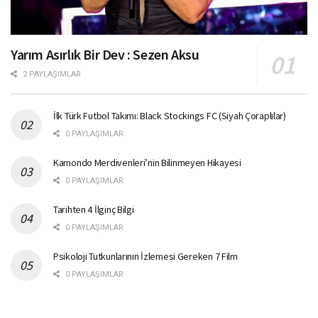
Yarım Asırlık Bir Dev : Sezen Aksu
2 PAYLAŞIMLAR
İlk Türk Futbol Takımı: Black Stockings FC (Siyah Çoraplılar)
0 PAYLAŞIMLAR
Kamondo Merdivenleri’nin Bilinmeyen Hikayesi
0 PAYLAŞIMLAR
Tarihten 4 İlginç Bilgi
0 PAYLAŞIMLAR
Psikoloji Tutkunlarının İzlemesi Gereken 7 Film
0 PAYLAŞIMLAR