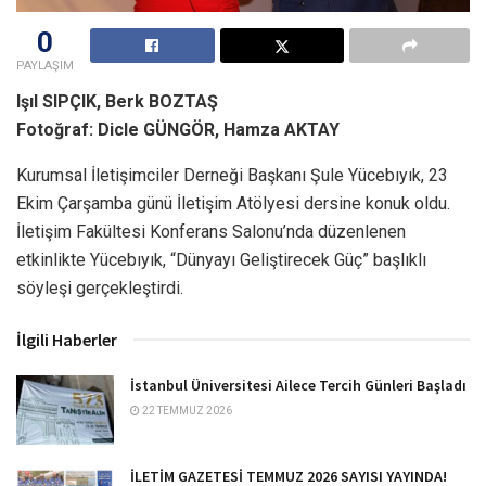
0
PAYLAŞIM
Işıl SIPÇIK, Berk BOZTAŞ
Fotoğraf: Dicle GÜNGÖR, Hamza AKTAY
Kurumsal İletişimciler Derneği Başkanı Şule Yücebıyık, 23
Ekim Çarşamba günü İletişim Atölyesi dersine konuk oldu.
İletişim Fakültesi Konferans Salonu’nda düzenlenen
etkinlikte Yücebıyık, “Dünyayı Geliştirecek Güç” başlıklı
söyleşi gerçekleştirdi.
İlgili Haberler
İstanbul Üniversitesi Ailece Tercih Günleri Başladı
22 TEMMUZ 2026
İLETİM GAZETESİ TEMMUZ 2026 SAYISI YAYINDA!