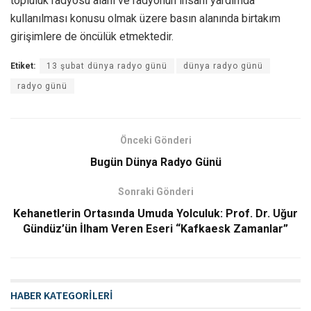
topluluk radyosu alanı ve radyonun insani yardımda
kullanılması konusu olmak üzere basın alanında birtakım
girişimlere de öncülük etmektedir.
Etiket:
13 şubat dünya radyo günü
dünya radyo günü
radyo günü
Önceki Gönderi
Bugün Dünya Radyo Günü
Sonraki Gönderi
Kehanetlerin Ortasında Umuda Yolculuk: Prof. Dr. Uğur
Gündüz’ün İlham Veren Eseri “Kafkaesk Zamanlar”
HABER KATEGORİLERİ