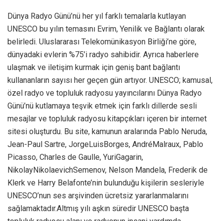
Dünya Radyo Günü’nü her yıl farklı temalarla kutlayan
UNESCO bu yılın temasını Evrim, Yenilik ve Bağlantı olarak
belirledi. Uluslararası Telekomünikasyon Birliği’ne göre,
dünyadaki evlerin %75’i radyo sahibidir. Ayrıca haberlere
ulaşmak ve iletişim kurmak için geniş bant bağlantı
kullananların sayısı her geçen gün artıyor. UNESCO; kamusal,
özel radyo ve topluluk radyosu yayıncılarını Dünya Radyo
Günü’nü kutlamaya teşvik etmek için farklı dillerde sesli
mesajlar ve topluluk radyosu kitapçıkları içeren bir internet
sitesi oluşturdu. Bu site, kamunun aralarında Pablo Neruda,
Jean-Paul Sartre, JorgeLuisBorges, AndréMalraux, Pablo
Picasso, Charles de Gaulle, YuriGagarin,
NikolayNikolaevichSemenov, Nelson Mandela, Frederik de
Klerk ve Harry Belafonte’nin bulunduğu kişilerin sesleriyle
UNESCO’nun ses arşivinden ücretsiz yararlanmalarını
sağlamaktadır.Altmış yılı aşkın süredir UNESCO başta