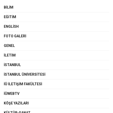
BILIM
EĞITIM
ENGLISH
FOTO GALERI
GENEL
İLETIM
İSTANBUL
İSTANBUL ÜNIVERSITESI
İÜ İLETIŞIM FAKÜLTESI
İÜWEBTV
KÖŞE YAZILARI
KÜLTÜR-SANAT