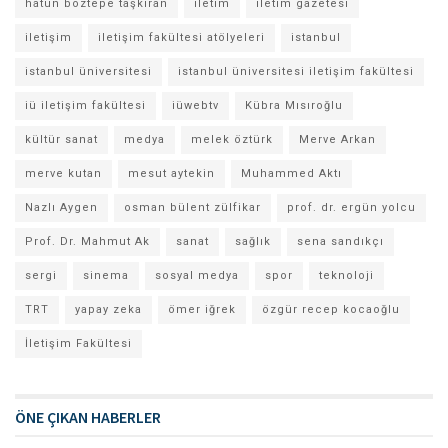
hatun boztepe taşkıran
iletim
iletim gazetesi
iletişim
iletişim fakültesi atölyeleri
istanbul
istanbul üniversitesi
istanbul üniversitesi iletişim fakültesi
iü iletişim fakültesi
iüwebtv
Kübra Mısıroğlu
kültür sanat
medya
melek öztürk
Merve Arkan
merve kutan
mesut aytekin
Muhammed Aktı
Nazlı Aygen
osman bülent zülfikar
prof. dr. ergün yolcu
Prof. Dr. Mahmut Ak
sanat
sağlık
sena sandıkçı
sergi
sinema
sosyal medya
spor
teknoloji
TRT
yapay zeka
ömer iğrek
özgür recep kocaoğlu
İletişim Fakültesi
ÖNE ÇIKAN HABERLER