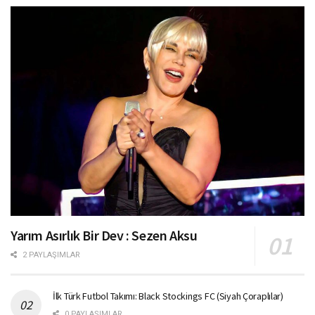
Yarım Asırlık Bir Dev : Sezen Aksu
2 PAYLAŞIMLAR
İlk Türk Futbol Takımı: Black Stockings FC (Siyah Çoraplılar)
0 PAYLAŞIMLAR