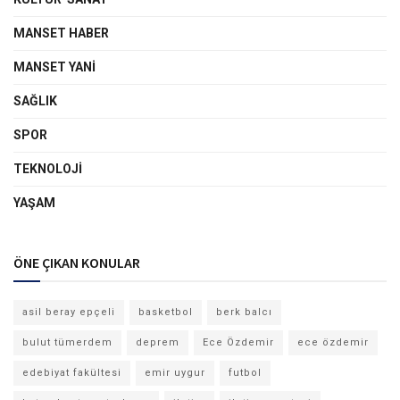
MANSET HABER
MANSET YANI
SAĞLIK
SPOR
TEKNOLOJI
YAŞAM
ÖNE ÇIKAN KONULAR
asil beray epçeli
basketbol
berk balcı
bulut tümerdem
deprem
Ece Özdemir
ece özdemir
edebiyat fakültesi
emir uygur
futbol