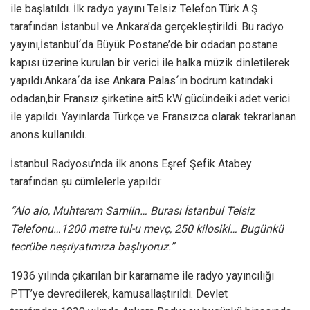
ile başlatıldı. İlk radyo yayını Telsiz Telefon Türk A.Ş.
tarafından İstanbul ve Ankara’da gerçekleştirildi. Bu radyo
yayını,İstanbul´da Büyük Postane’de bir odadan postane
kapısı üzerine kurulan bir verici ile halka müzik dinletilerek
yapıldı.Ankara´da ise Ankara Palas´ın bodrum katındaki
odadan,bir Fransız şirketine ait5 kW gücündeiki adet verici
ile yapıldı. Yayınlarda Türkçe ve Fransızca olarak tekrarlanan
anons kullanıldı.
İstanbul Radyosu’nda ilk anons Eşref Şefik Atabey
tarafından şu cümlelerle yapıldı:
“Alo alo, Muhterem Samiin… Burası İstanbul Telsiz
Telefonu…1200 metre tul-u mevç, 250 kilosikl… Bugünkü
tecrübe neşriyatımıza başlıyoruz.”
1936 yılında çıkarılan bir kararname ile radyo yayıncılığı
PTT’ye devredilerek, kamusallaştırıldı. Devlet