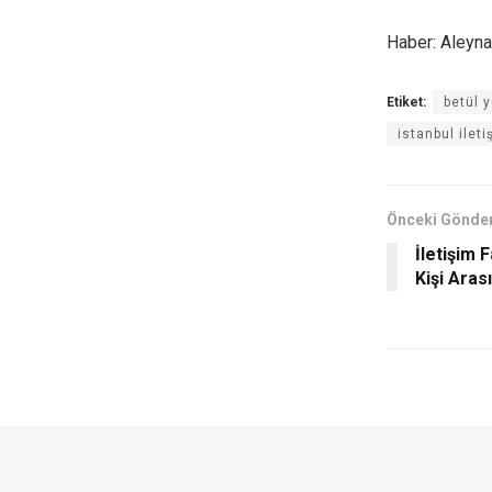
Haber: Aleyna
Etiket:
betül 
istanbul ileti
Önceki Gönder
İletişim 
Kişi Aras