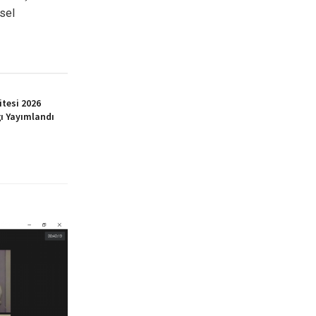
rsel
itesi 2026
ı Yayımlandı