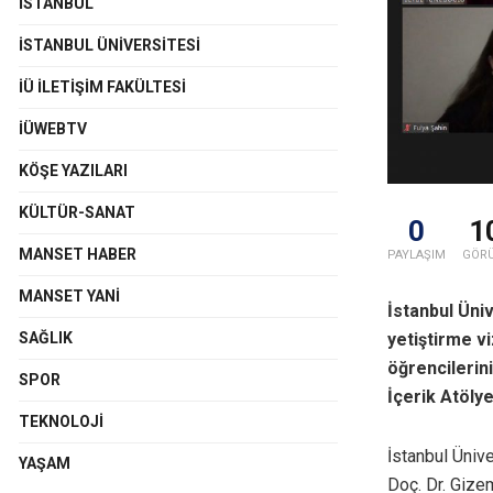
İSTANBUL
İSTANBUL ÜNIVERSITESI
İÜ İLETIŞIM FAKÜLTESI
İÜWEBTV
KÖŞE YAZILARI
KÜLTÜR-SANAT
0
1
MANSET HABER
PAYLAŞIM
GÖR
MANSET YANI
İstanbul Üni
yetiştirme v
SAĞLIK
öğrencilerini
SPOR
İçerik Atölye
TEKNOLOJI
İstanbul Üniv
YAŞAM
Doç. Dr. Gizem