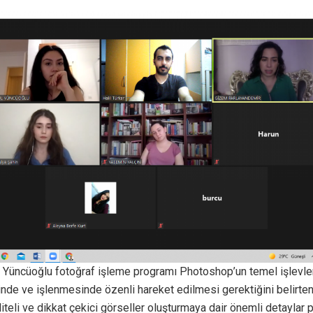
l Yüncüoğlu fotoğraf işleme programı Photoshop’un temel işlevleri
nde ve işlenmesinde özenli hareket edilmesi gerektiğini belirten 
iteli ve dikkat çekici görseller oluşturmaya dair önemli detaylar p