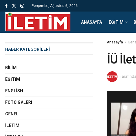
Perşembe, Ağustos 6, 2026
ANASAYFA
EĞITIM
B
Anasayfa
Gene
HABER KATEGORİLERİ
İÜ İle
BILIM
Tarafınd
EĞITIM
ENGLISH
FOTO GALERI
GENEL
İLETIM