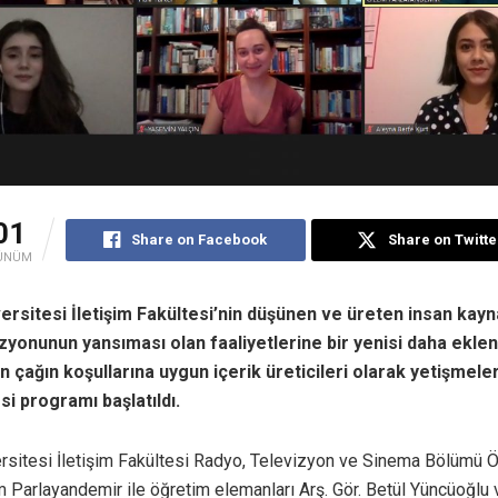
01
Share on Facebook
Share on Twitte
ÜNÜM
versitesi İletişim Fakültesi’nin düşünen ve üreten insan kayn
izyonunun yansıması olan faaliyetlerine bir yenisi daha eklen
n çağın koşullarına uygun içerik üreticileri olarak yetişmeler
si programı başlatıldı.
ersitesi İletişim Fakültesi Radyo, Televizyon ve Sinema Bölümü 
 Parlayandemir ile öğretim elemanları Arş. Gör. Betül Yüncüoğlu v