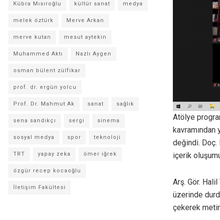
Kübra Mısıroğlu
kültür sanat
medya
melek öztürk
Merve Arkan
merve kutan
mesut aytekin
Muhammed Aktı
Nazlı Aygen
osman bülent zülfikar
prof. dr. ergün yolcu
Prof. Dr. Mahmut Ak
sanat
sağlık
Atölye progra
sena sandıkçı
sergi
sinema
kavramından y
sosyal medya
spor
teknoloji
değindi. Doç. 
TRT
yapay zeka
ömer iğrek
içerik oluşum
özgür recep kocaoğlu
Arş. Gör. Hal
İletişim Fakültesi
üzerinde durdu
çekerek metinl