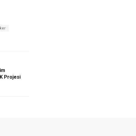
rker
şim
K Projesi