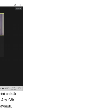
ni anlattı.
Arş. Gör.
aylaştı.