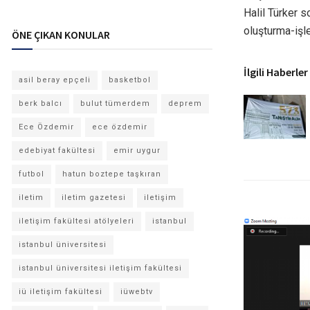
Halil Türker 
oluşturma-işl
ÖNE ÇIKAN KONULAR
İlgili Haberler
asil beray epçeli
basketbol
berk balcı
bulut tümerdem
deprem
Ece Özdemir
ece özdemir
edebiyat fakültesi
emir uygur
futbol
hatun boztepe taşkıran
iletim
iletim gazetesi
iletişim
iletişim fakültesi atölyeleri
istanbul
istanbul üniversitesi
istanbul üniversitesi iletişim fakültesi
iü iletişim fakültesi
iüwebtv