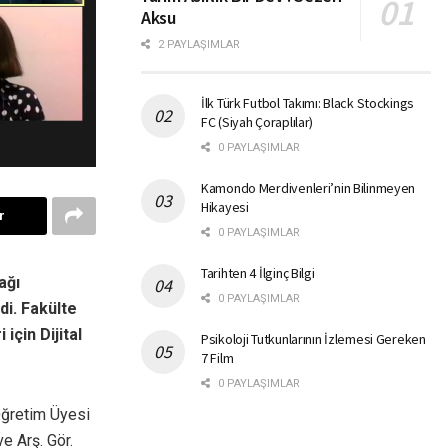
Aksu
2 PAYLAŞIMLAR
İlk Türk Futbol Takımı: Black Stockings
FC (Siyah Çoraplılar)
0 PAYLAŞIMLAR
Kamondo Merdivenleri’nin Bilinmeyen
Hikayesi
r
0 PAYLAŞIMLAR
Tarihten 4 İlginç Bilgi
ağı
0 PAYLAŞIMLAR
di. Fakülte
i için
Dijital
Psikoloji Tutkunlarının İzlemesi Gereken
7 Film
0 PAYLAŞIMLAR
Öğretim Üyesi
e Arş. Gör.