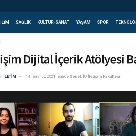
ILIM
SAĞLIK
KÜLTÜR-SANAT
YAŞAM
SPOR
TEKNOLO
l
tişim Dijital İçerik Atölyesi 
an
İLETİM
14 Temmuz 2021
içinde
Genel
,
İÜ İletişim Fakültesi