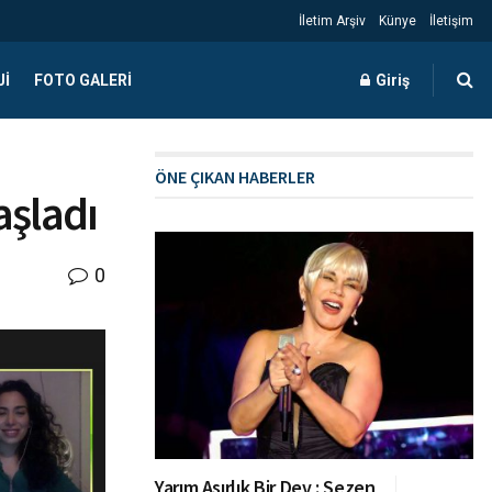
İletim Arşiv
Künye
İletişim
JI
FOTO GALERI
Giriş
ÖNE ÇIKAN HABERLER
Başladı
0
Yarım Asırlık Bir Dev : Sezen