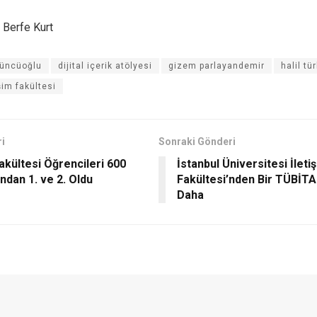
 Berfe Kurt
yüncüoğlu
dijital içerik atölyesi
gizem parlayandemir
halil tü
şim fakültesi
i
Sonraki Gönderi
Fakültesi Öğrencileri 600
İstanbul Üniversitesi İleti
ından 1. ve 2. Oldu
Fakültesi’nden Bir TÜBİTA
Daha