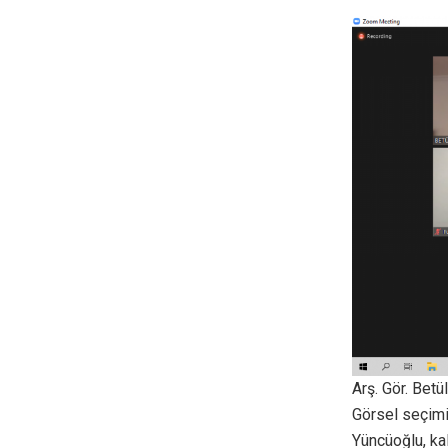
Arş. Gör. Betü
Görsel seçimi
Yüncüoğlu, kal