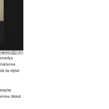
ansmedya
miklerine
a da dijital
etaylar
nemine dikkat